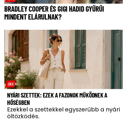
BRADLEY COOPER ÉS GIGI HADID GYŰRŰI
MINDENT ELÁRULNAK?
SIKK
NYÁRI SZETTEK: EZEK A FAZONOK MŰKÖDNEK A
HŐSÉGBEN
Ezekkel a szettekkel egyszerűbb a nyári
öltözködés.