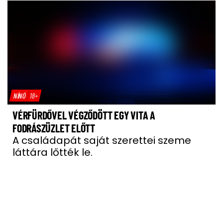
NÍNÓ
18+
VÉRFÜRDŐVEL VÉGZŐDÖTT EGY VITA A
FODRÁSZÜZLET ELŐTT
A családapát saját szerettei szeme
láttára lőtték le.