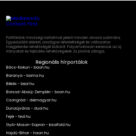
Portfóliónk minőségi tartalmat jelent minden olvasó számára.
Egyedülálló elérést, országos lefedettséget és változatos
megjelenési lehetőséget biztosít. Folyamatosan keressük az új
irányokat és fejlődési lehetőségeket. Ez jövőnk záloga.
Regionális hírportálok
Bács-Kiskun - baon.hu
Baranya - bama.hu
Békés - beol.hu
Borsod-Abaúj-Zemplén - boon.hu
Csongrád - delmagyar.hu
Dunaújváros - duol.hu
Fejér - feol.hu
Győr-Moson-Sopron - kisalfold.hu
Hajdú-Bihar - haon.hu