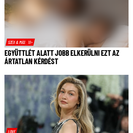
SZEX & MÁS
18+
EGYÜTTLÉT ALATT JOBB ELKERÜLNI EZT AZ
ÁRTATLAN KÉRDÉST
LOVE