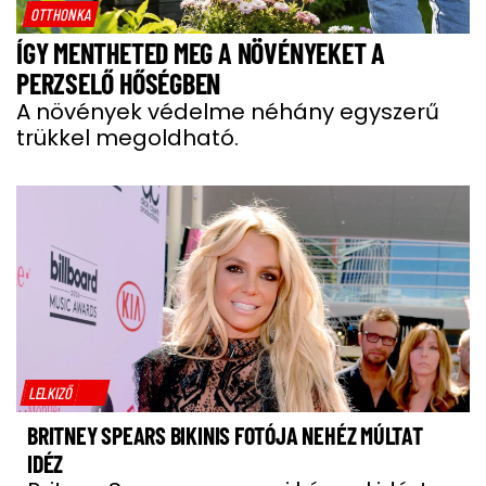
OTTHONKA
ÍGY MENTHETED MEG A NÖVÉNYEKET A
PERZSELŐ HŐSÉGBEN
A növények védelme néhány egyszerű
trükkel megoldható.
LELKIZŐ
BRITNEY SPEARS BIKINIS FOTÓJA NEHÉZ MÚLTAT
IDÉZ