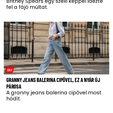
Britney Spears egy szexi képpel idézte
fel a fájó múltat.
SIKK
GRANNY JEANS BALERINA CIPŐVEL, EZ A NYÁR ÚJ
PÁROSA
A granny jeans balerina cipővel most
hódít.