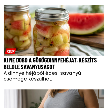
FAZÉK
KI NE DOBD A GÖRÖGDINNYEHÉJAT, KÉSZÍTS
BELŐLE SAVANYÚSÁGOT
A dinnye héjából édes-savanyú
csemege készülhet.