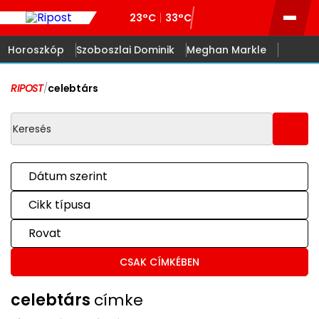
23°C
33°C
Horoszkóp
Szoboszlai Dominik
Meghan Markle
RIPOST
/
celebtárs
Dátum szerint
Cikk típusa
Rovat
CSAK CÍMKÉBEN
celebtárs
címke