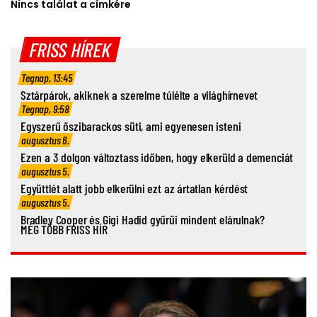
Nincs találat a címkére
FRISS HÍREK
Tegnap, 13:45
Sztárpárok, akiknek a szerelme túlélte a világhírnevet
Tegnap, 9:58
Egyszerű őszibarackos süti, ami egyenesen isteni
augusztus 6.
Ezen a 3 dolgon változtass időben, hogy elkerüld a demenciát
augusztus 5.
Együttlét alatt jobb elkerülni ezt az ártatlan kérdést
augusztus 5.
Bradley Cooper és Gigi Hadid gyűrűi mindent elárulnak?
MÉG TÖBB FRISS HÍR