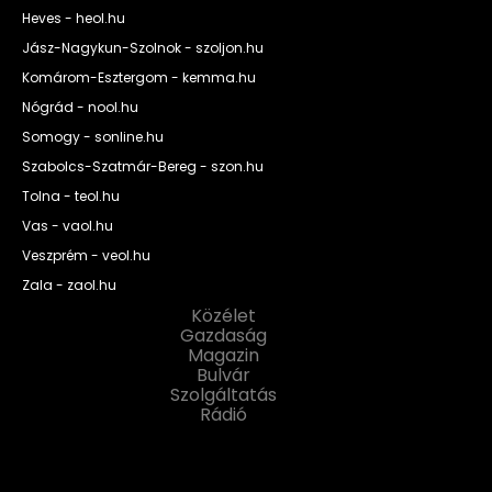
Heves - heol.hu
Jász-Nagykun-Szolnok - szoljon.hu
Komárom-Esztergom - kemma.hu
Nógrád - nool.hu
Somogy - sonline.hu
Szabolcs-Szatmár-Bereg - szon.hu
Tolna - teol.hu
Vas - vaol.hu
Veszprém - veol.hu
Zala - zaol.hu
Közélet
Gazdaság
Magazin
Bulvár
Szolgáltatás
Rádió