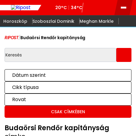
20°C
34°C
Horoszkóp
Szoboszlai Dominik
Meghan Markle
RIPOST
/
Budaörsi Rendőr kapitányság
Dátum szerint
Cikk típusa
Rovat
CSAK CÍMKÉBEN
Budaörsi Rendőr kapitányság