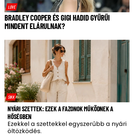
LOVE
BRADLEY COOPER ÉS GIGI HADID GYŰRŰI
MINDENT ELÁRULNAK?
SIKK
NYÁRI SZETTEK: EZEK A FAZONOK MŰKÖDNEK A
HŐSÉGBEN
Ezekkel a szettekkel egyszerűbb a nyári
öltözködés.