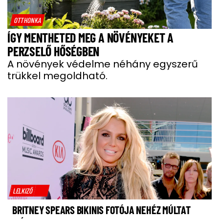
OTTHONKA
ÍGY MENTHETED MEG A NÖVÉNYEKET A
PERZSELŐ HŐSÉGBEN
A növények védelme néhány egyszerű
trükkel megoldható.
LELKIZŐ
BRITNEY SPEARS BIKINIS FOTÓJA NEHÉZ MÚLTAT