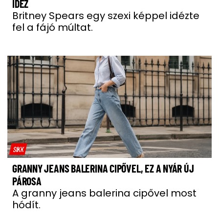
IDÉZ
Britney Spears egy szexi képpel idézte
fel a fájó múltat.
SIKK
GRANNY JEANS BALERINA CIPŐVEL, EZ A NYÁR ÚJ
PÁROSA
A granny jeans balerina cipővel most
hódít.