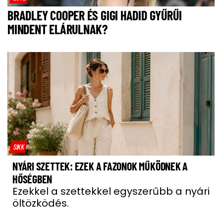
BRADLEY COOPER ÉS GIGI HADID GYŰRŰI
MINDENT ELÁRULNAK?
SIKK
NYÁRI SZETTEK: EZEK A FAZONOK MŰKÖDNEK A
HŐSÉGBEN
Ezekkel a szettekkel egyszerűbb a nyári
öltözködés.