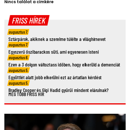
Nincs találat a címkére
FRISS HÍREK
augusztus 7.
Sztárpárok, akiknek a szerelme túlélte a világhírnevet
augusztus 7.
Egyszerű őszibarackos süti, ami egyenesen isteni
augusztus 6.
Ezen a 3 dolgon változtass időben, hogy elkerüld a demenciát
augusztus 5.
Együttlét alatt jobb elkerülni ezt az ártatlan kérdést
augusztus 5.
Bradley Cooper és Gigi Hadid gyűrűi mindent elárulnak?
MÉG TÖBB FRISS HÍR