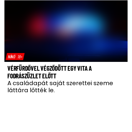
NÍNÓ
18+
VÉRFÜRDŐVEL VÉGZŐDÖTT EGY VITA A
FODRÁSZÜZLET ELŐTT
A családapát saját szerettei szeme
láttára lőtték le.