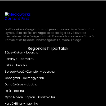
Portfóliónk minőségi tartalmat jelent minden olvasó számára.
Egyedülálló elérést, országos lefedettséget és változatos
megjelenési lehetőséget biztosít. Folyamatosan keressük az új
irányokat és fejlődési lehetőségeket. Ez jövőnk záloga.
Regionális hírportálok
Bács-Kiskun - baon.hu
Baranya - bama.hu
Békés - beol.hu
Borsod-Abaúj-Zemplén - boon.hu
Csongrád - delmagyar.hu
Dunaújváros - duol.hu
Fejér - feol.hu
Győr-Moson-Sopron - kisalfold.hu
Hajdú-Bihar - haon.hu