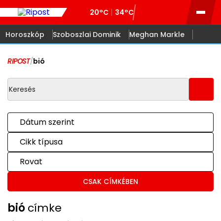
20°C
34°C
Horoszkóp
Szoboszlai Dominik
Meghan Markle
RIPOST
/
bió
Dátum szerint
Cikk típusa
Rovat
CSAK CÍMKÉBEN
bió
címke