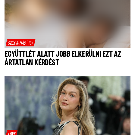
SZEX & MÁS
18+
EGYÜTTLÉT ALATT JOBB ELKERÜLNI EZT AZ
ÁRTATLAN KÉRDÉST
LOVE