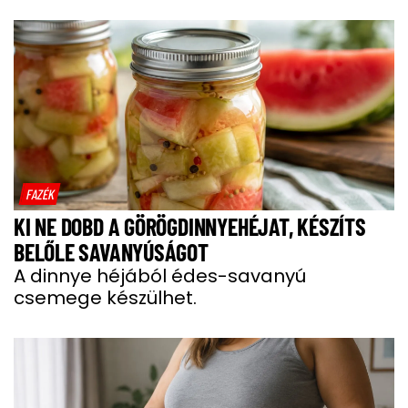
FAZÉK
KI NE DOBD A GÖRÖGDINNYEHÉJAT, KÉSZÍTS
BELŐLE SAVANYÚSÁGOT
A dinnye héjából édes-savanyú
csemege készülhet.