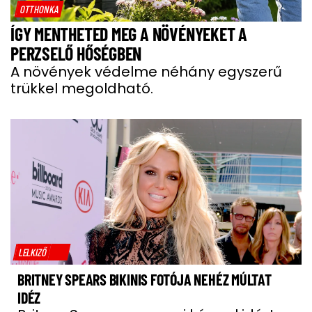
OTTHONKA
ÍGY MENTHETED MEG A NÖVÉNYEKET A
PERZSELŐ HŐSÉGBEN
A növények védelme néhány egyszerű
trükkel megoldható.
LELKIZŐ
BRITNEY SPEARS BIKINIS FOTÓJA NEHÉZ MÚLTAT
IDÉZ