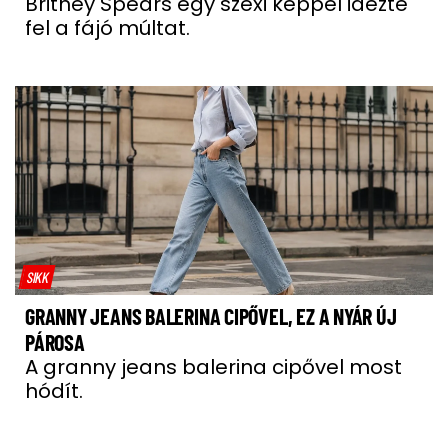
Britney Spears egy szexi képpel idézte
fel a fájó múltat.
SIKK
GRANNY JEANS BALERINA CIPŐVEL, EZ A NYÁR ÚJ
PÁROSA
A granny jeans balerina cipővel most
hódít.