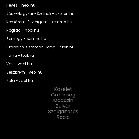
Heves - heol.hu
Jász-Nagykun-Szolnok - szoljon.hu
Komárom-Esztergom - kemma.hu
Nógrád - nool.hu
Somogy - sonline.hu
Szabolcs-Szatmár-Bereg - szon.hu
Tolna - teol.hu
Vas - vaol.hu
Veszprém - veol.hu
Zala - zaol.hu
Közélet
Gazdaság
Magazin
Bulvár
Szolgáltatás
Rádió