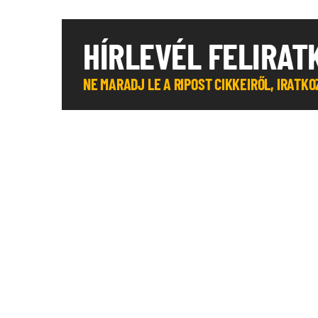
HÍRLEVÉL FELIRAT
NE MARADJ LE A RIPOST CIKKEIRŐL, IRATK