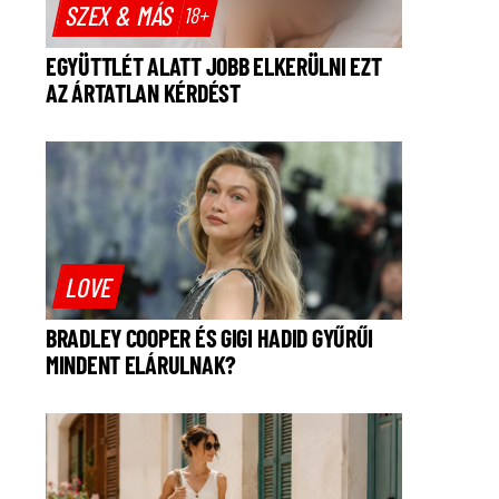
SZEX & MÁS
18+
EGYÜTTLÉT ALATT JOBB ELKERÜLNI EZT
AZ ÁRTATLAN KÉRDÉST
LOVE
BRADLEY COOPER ÉS GIGI HADID GYŰRŰI
MINDENT ELÁRULNAK?