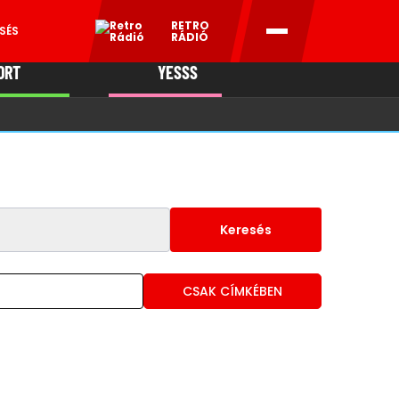
RETRO
SÉS
RÁDIÓ
ORT
YESSS
MANI
Keresés
CSAK CÍMKÉBEN