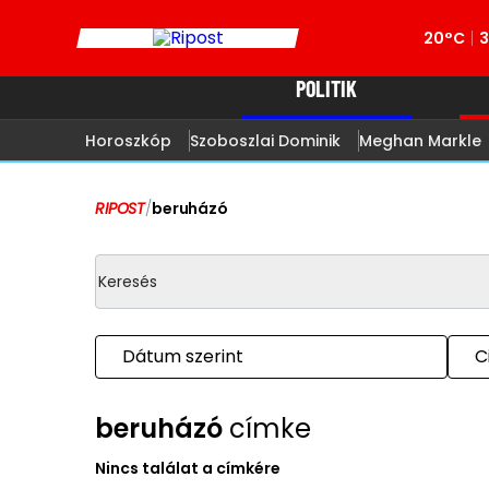
20°C
POLITIK
Horoszkóp
Szoboszlai Dominik
Meghan Markle
RIPOST
/
beruházó
Dátum szerint
C
beruházó
címke
Nincs találat a címkére