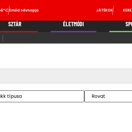
34°C
Emőd névnapja
JÁTÉKOK
KERE
SZTÁR
ÉLETMÓDI
SP
ikk típusa
Rovat