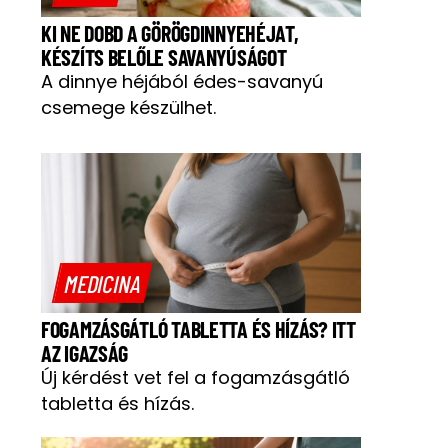
KI NE DOBD A GÖRÖGDINNYEHÉJAT,
KÉSZÍTS BELŐLE SAVANYÚSÁGOT
A dinnye héjából édes-savanyú
csemege készülhet.
MEDICINA
FOGAMZÁSGÁTLÓ TABLETTA ÉS HÍZÁS? ITT
AZ IGAZSÁG
Új kérdést vet fel a fogamzásgátló
tabletta és hízás.