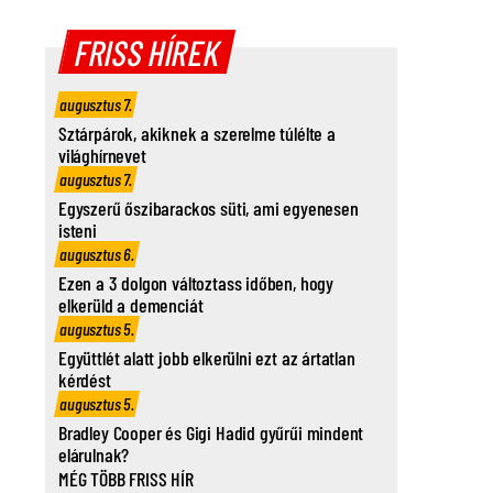
FRISS HÍREK
augusztus 7.
Sztárpárok, akiknek a szerelme túlélte a
világhírnevet
augusztus 7.
Egyszerű őszibarackos süti, ami egyenesen
isteni
augusztus 6.
Ezen a 3 dolgon változtass időben, hogy
elkerüld a demenciát
augusztus 5.
Együttlét alatt jobb elkerülni ezt az ártatlan
kérdést
augusztus 5.
Bradley Cooper és Gigi Hadid gyűrűi mindent
elárulnak?
MÉG TÖBB FRISS HÍR