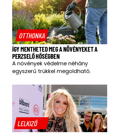
OTTHONKA
ÍGY MENTHETED MEG A NÖVÉNYEKET A
PERZSELŐ HŐSÉGBEN
A növények védelme néhány
egyszerű trükkel megoldható.
LELKIZŐ