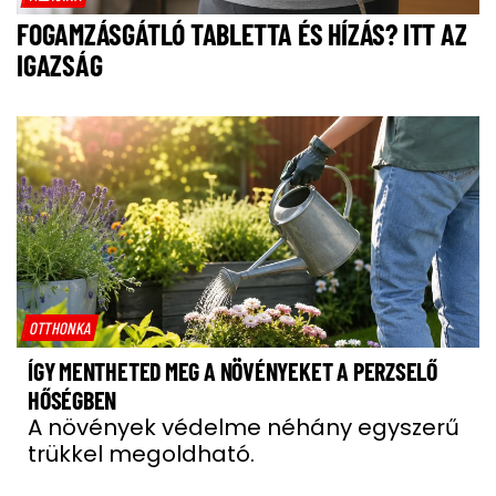
FOGAMZÁSGÁTLÓ TABLETTA ÉS HÍZÁS? ITT AZ
IGAZSÁG
OTTHONKA
ÍGY MENTHETED MEG A NÖVÉNYEKET A PERZSELŐ
HŐSÉGBEN
A növények védelme néhány egyszerű
trükkel megoldható.