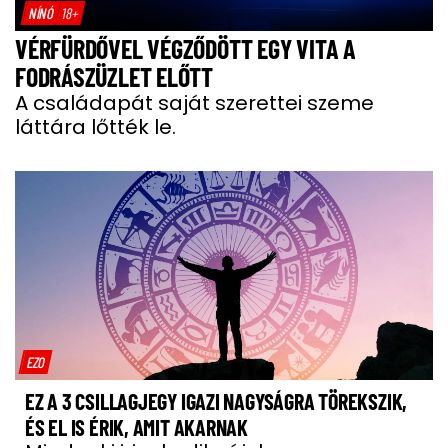
NÍNÓ
18+
VÉRFÜRDŐVEL VÉGZŐDÖTT EGY VITA A
FODRÁSZÜZLET ELŐTT
A családapát saját szerettei szeme
láttára lőtték le.
EZO
EZ A 3 CSILLAGJEGY IGAZI NAGYSÁGRA TÖREKSZIK,
ÉS EL IS ÉRIK, AMIT AKARNAK