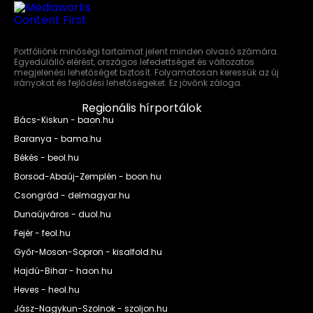
Portfóliónk minőségi tartalmat jelent minden olvasó számára.
Egyedülálló elérést, országos lefedettséget és változatos
megjelenési lehetőséget biztosít. Folyamatosan keressük az új
irányokat és fejlődési lehetőségeket. Ez jövőnk záloga.
Regionális hírportálok
Bács-Kiskun - baon.hu
Baranya - bama.hu
Békés - beol.hu
Borsod-Abaúj-Zemplén - boon.hu
Csongrád - delmagyar.hu
Dunaújváros - duol.hu
Fejér - feol.hu
Győr-Moson-Sopron - kisalfold.hu
Hajdú-Bihar - haon.hu
Heves - heol.hu
Jász-Nagykun-Szolnok - szoljon.hu