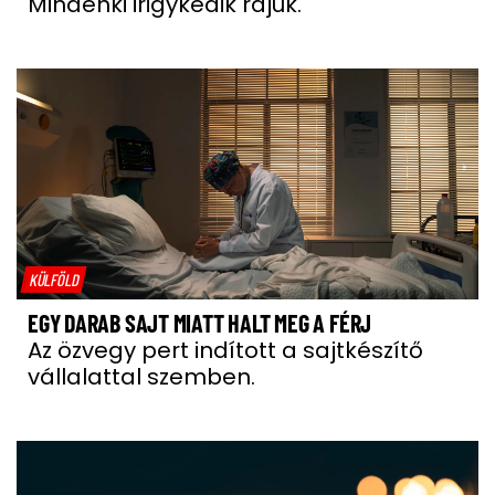
Mindenki irigykedik rájuk.
KÜLFÖLD
EGY DARAB SAJT MIATT HALT MEG A FÉRJ
Az özvegy pert indított a sajtkészítő
vállalattal szemben.