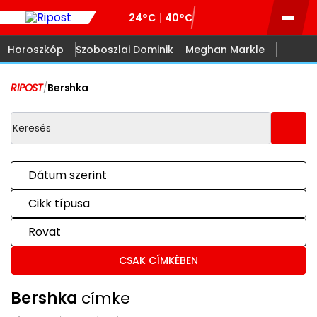
24°C
40°C
Horoszkóp
Szoboszlai Dominik
Meghan Markle
RIPOST
/
Bershka
Dátum szerint
Cikk típusa
Rovat
CSAK CÍMKÉBEN
Bershka
címke