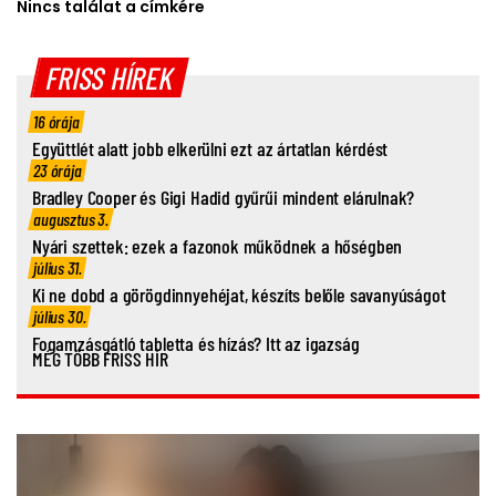
Nincs találat a címkére
FRISS HÍREK
16 órája
Együttlét alatt jobb elkerülni ezt az ártatlan kérdést
23 órája
Bradley Cooper és Gigi Hadid gyűrűi mindent elárulnak?
augusztus 3.
Nyári szettek: ezek a fazonok működnek a hőségben
július 31.
Ki ne dobd a görögdinnyehéjat, készíts belőle savanyúságot
július 30.
Fogamzásgátló tabletta és hízás? Itt az igazság
MÉG TÖBB FRISS HÍR