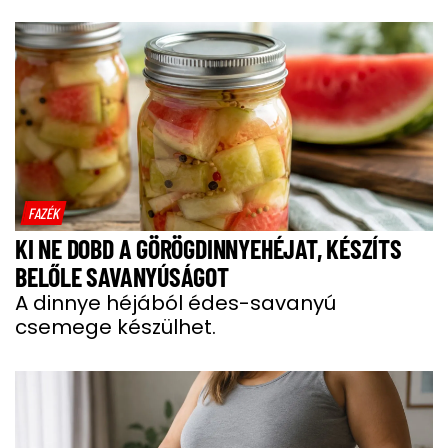
FAZÉK
KI NE DOBD A GÖRÖGDINNYEHÉJAT, KÉSZÍTS
BELŐLE SAVANYÚSÁGOT
A dinnye héjából édes-savanyú
csemege készülhet.