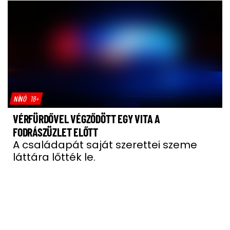
NÍNÓ
18+
VÉRFÜRDŐVEL VÉGZŐDÖTT EGY VITA A
FODRÁSZÜZLET ELŐTT
A családapát saját szerettei szeme
láttára lőtték le.