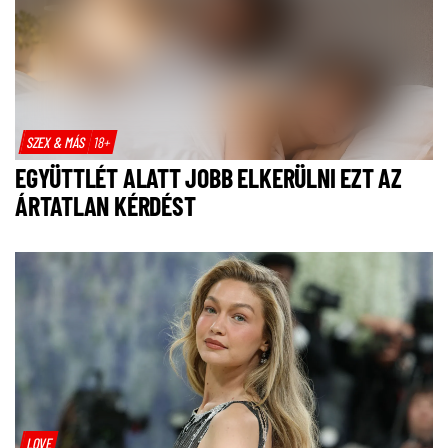
SZEX & MÁS
18+
EGYÜTTLÉT ALATT JOBB ELKERÜLNI EZT AZ
ÁRTATLAN KÉRDÉST
LOVE