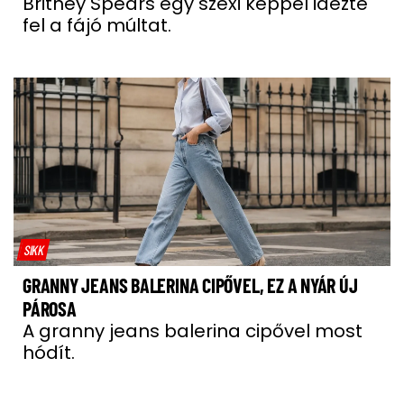
Britney Spears egy szexi képpel idézte
fel a fájó múltat.
SIKK
GRANNY JEANS BALERINA CIPŐVEL, EZ A NYÁR ÚJ
PÁROSA
A granny jeans balerina cipővel most
hódít.