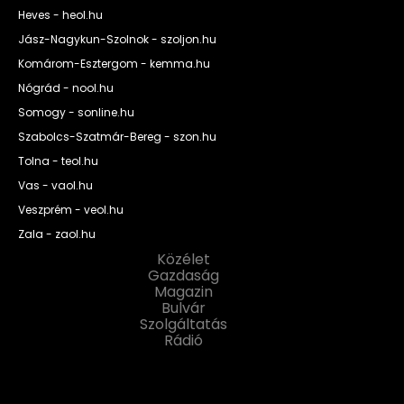
Heves - heol.hu
Jász-Nagykun-Szolnok - szoljon.hu
Komárom-Esztergom - kemma.hu
Nógrád - nool.hu
Somogy - sonline.hu
Szabolcs-Szatmár-Bereg - szon.hu
Tolna - teol.hu
Vas - vaol.hu
Veszprém - veol.hu
Zala - zaol.hu
Közélet
Gazdaság
Magazin
Bulvár
Szolgáltatás
Rádió