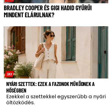
BRADLEY COOPER ÉS GIGI HADID GYŰRŰI
MINDENT ELÁRULNAK?
SIKK
NYÁRI SZETTEK: EZEK A FAZONOK MŰKÖDNEK A
HŐSÉGBEN
Ezekkel a szettekkel egyszerűbb a nyári
öltözködés.