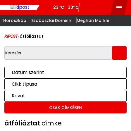
23°C
33°C
Horoszkóp
Szoboszlai Dominik
Meghan Markle
RIPOST
/
átfóliáztat
Dátum szerint
Cikk típusa
Rovat
CSAK CÍMKÉBEN
átfóliáztat
címke