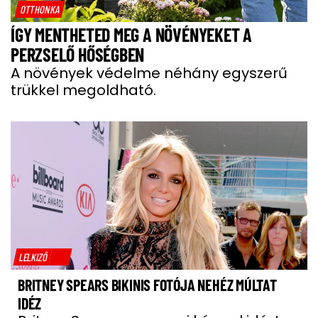
OTTHONKA
ÍGY MENTHETED MEG A NÖVÉNYEKET A
PERZSELŐ HŐSÉGBEN
A növények védelme néhány egyszerű
trükkel megoldható.
LELKIZŐ
BRITNEY SPEARS BIKINIS FOTÓJA NEHÉZ MÚLTAT
IDÉZ