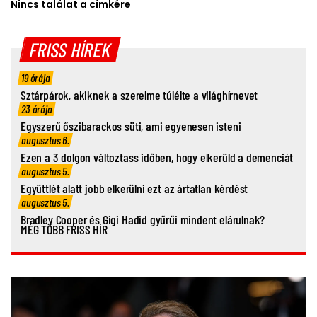
Nincs találat a címkére
FRISS HÍREK
19 órája
Sztárpárok, akiknek a szerelme túlélte a világhírnevet
23 órája
Egyszerű őszibarackos süti, ami egyenesen isteni
augusztus 6.
Ezen a 3 dolgon változtass időben, hogy elkerüld a demenciát
augusztus 5.
Együttlét alatt jobb elkerülni ezt az ártatlan kérdést
augusztus 5.
Bradley Cooper és Gigi Hadid gyűrűi mindent elárulnak?
MÉG TÖBB FRISS HÍR