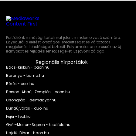
Portfóliónk minőségi tartalmat jelent minden olvasó számára.
Egyedülálló elérést, országos lefedettséget és változatos
megjelenési lehetőséget biztosít. Folyamatosan keressük az új
irányokat és fejlődési lehetőségeket. Ez jövőnk záloga.
Regionális hírportálok
Bács-Kiskun - baon.hu
Baranya - bama.hu
Békés - beol.hu
Borsod-Abaúj-Zemplén - boon.hu
Csongrád - delmagyar.hu
Dunaújváros - duol.hu
Fejér - feol.hu
Győr-Moson-Sopron - kisalfold.hu
Hajdú-Bihar - haon.hu