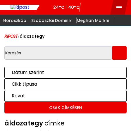
24°C
40°C
Horoszkóp
Szoboszlai Dominik
Meghan Markle
RIPOST
/
áldozategy
Dátum szerint
Cikk típusa
Rovat
CSAK CÍMKÉBEN
áldozategy
címke