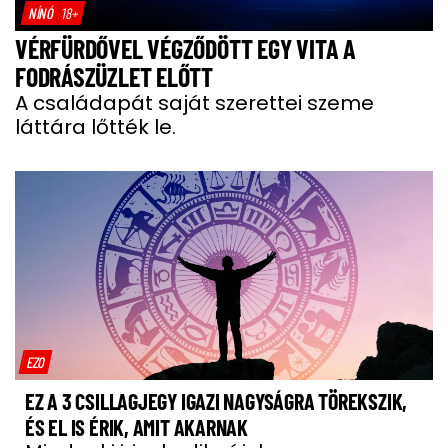
NÍNÓ
18+
VÉRFÜRDŐVEL VÉGZŐDÖTT EGY VITA A
FODRÁSZÜZLET ELŐTT
A családapát saját szerettei szeme
láttára lőtték le.
EZO
EZ A 3 CSILLAGJEGY IGAZI NAGYSÁGRA TÖREKSZIK,
ÉS EL IS ÉRIK, AMIT AKARNAK