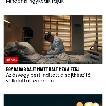
Mindenki irigykedik rájuk.
KÜLFÖLD
EGY DARAB SAJT MIATT HALT MEG A FÉRJ
Az özvegy pert indított a sajtkészítő
vállalattal szemben.