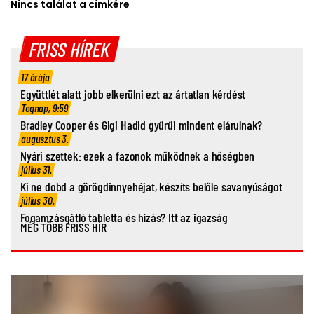
Nincs találat a címkére
FRISS HÍREK
17 órája
Együttlét alatt jobb elkerülni ezt az ártatlan kérdést
Tegnap, 9:59
Bradley Cooper és Gigi Hadid gyűrűi mindent elárulnak?
augusztus 3.
Nyári szettek: ezek a fazonok működnek a hőségben
július 31.
Ki ne dobd a görögdinnyehéjat, készíts belőle savanyúságot
július 30.
Fogamzásgátló tabletta és hízás? Itt az igazság
MÉG TÖBB FRISS HÍR