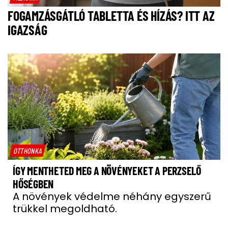
FOGAMZÁSGÁTLÓ TABLETTA ÉS HÍZÁS? ITT AZ
IGAZSÁG
OTTHONKA
ÍGY MENTHETED MEG A NÖVÉNYEKET A PERZSELŐ
HŐSÉGBEN
A növények védelme néhány egyszerű
trükkel megoldható.