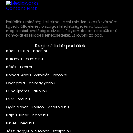
Portfóliónk minőségi tartalmat jelent minden olvasó számára.
Egyedülálló elérést, országos lefedettséget és változatos
megjelenési lehetőséget biztosít. Folyamatosan keressük az új
irányokat és fejlődési lehetőségeket. Ez jövőnk záloga.
Regionális hírportálok
Bács-Kiskun - baon.hu
Baranya - bama.hu
Békés - beol.hu
Borsod-Abaúj-Zemplén - boon.hu
Csongrád - delmagyar.hu
Dunaújváros - duol.hu
Fejér - feol.hu
Győr-Moson-Sopron - kisalfold.hu
Hajdú-Bihar - haon.hu
Heves - heol.hu
Jász-Nagykun-Szolnok - szoljon.hu