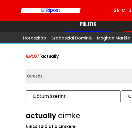
26°C
3
POLITIK
Horoszkóp
Szoboszlai Dominik
Meghan Markle
RIPOST
/
actually
Dátum szerint
C
actually
címke
Nincs találat a címkére