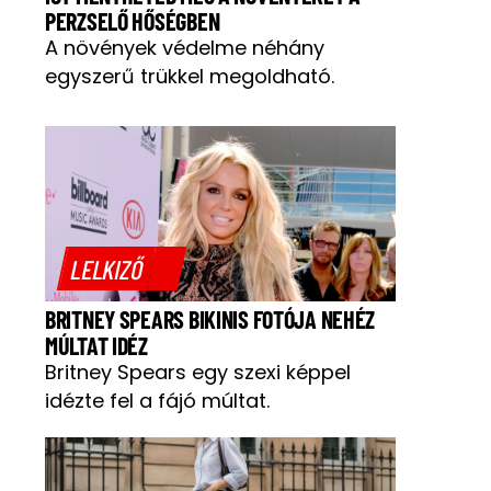
PERZSELŐ HŐSÉGBEN
A növények védelme néhány
egyszerű trükkel megoldható.
LELKIZŐ
BRITNEY SPEARS BIKINIS FOTÓJA NEHÉZ
MÚLTAT IDÉZ
Britney Spears egy szexi képpel
idézte fel a fájó múltat.