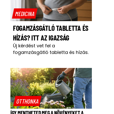
MEDICINA
FOGAMZÁSGÁTLÓ TABLETTA ÉS
HÍZÁS? ITT AZ IGAZSÁG
Új kérdést vet fel a
fogamzásgátló tabletta és hízás.
OTTHONKA
ÍGY MENTHETED MEG A NÖVÉNYEKET A