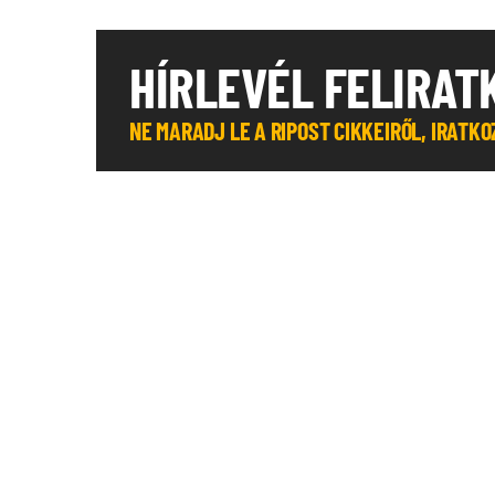
HÍRLEVÉL FELIRAT
NE MARADJ LE A RIPOST CIKKEIRŐL, IRATK