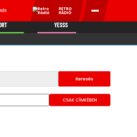
RETRO
SÉS
RÁDIÓ
ORT
YESSS
MANI
Keresés
CSAK CÍMKÉBEN