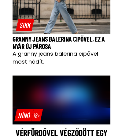
SIKK
GRANNY JEANS BALERINA CIPŐVEL, EZ A
NYÁR ÚJ PÁROSA
A granny jeans balerina cipővel
most hódít.
NÍNÓ
18+
VÉRFÜRDŐVEL VÉGZŐDÖTT EGY