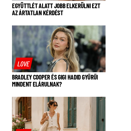
EGYÜTTLÉT ALATT JOBB ELKERÜLNI EZT
AZ ÁRTATLAN KÉRDÉST
LOVE
BRADLEY COOPER ÉS GIGI HADID GYŰRŰI
MINDENT ELÁRULNAK?