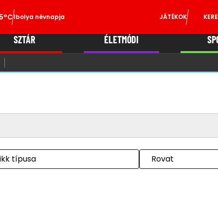
5°C
Ibolya névnapja
JÁTÉKOK
KERE
SZTÁR
ÉLETMÓDI
SP
ikk típusa
Rovat