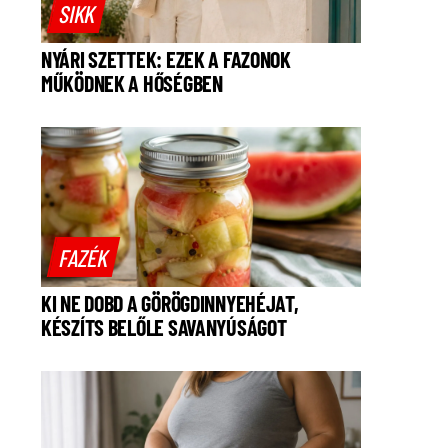
SIKK
NYÁRI SZETTEK: EZEK A FAZONOK
MŰKÖDNEK A HŐSÉGBEN
FAZÉK
KI NE DOBD A GÖRÖGDINNYEHÉJAT,
KÉSZÍTS BELŐLE SAVANYÚSÁGOT