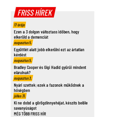
FRISS HÍREK
17 órája
Ezen a 3 dolgon változtass időben, hogy
elkerüld a demenciát
augusztus 5.
Együttlét alatt jobb elkerülni ezt az ártatlan
kérdést
augusztus 5.
Bradley Cooper és Gigi Hadid gyűrűi mindent
elárulnak?
augusztus 3.
Nyári szettek: ezek a fazonok működnek a
hőségben
július 31.
Ki ne dobd a görögdinnyehéjat, készíts belőle
savanyúságot
MÉG TÖBB FRISS HÍR