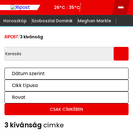
26°C
35°C
Horoszkóp
Szoboszlai Dominik
Meghan Markle
RIPOST
/
3 kívánság
Dátum szerint
Cikk típusa
Rovat
CSAK CÍMKÉBEN
3 kívánság
címke