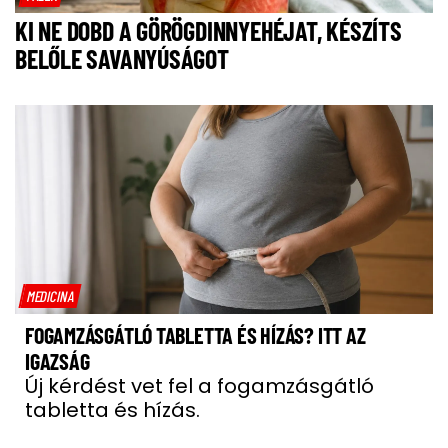
KI NE DOBD A GÖRÖGDINNYEHÉJAT, KÉSZÍTS
BELŐLE SAVANYÚSÁGOT
MEDICINA
FOGAMZÁSGÁTLÓ TABLETTA ÉS HÍZÁS? ITT AZ
IGAZSÁG
Új kérdést vet fel a fogamzásgátló
tabletta és hízás.