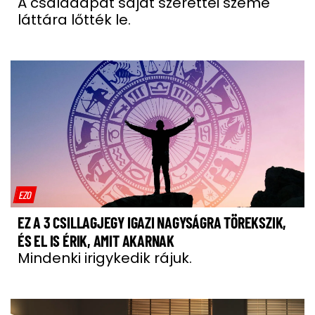
A családapát saját szerettei szeme
láttára lőtték le.
EZO
EZ A 3 CSILLAGJEGY IGAZI NAGYSÁGRA TÖREKSZIK,
ÉS EL IS ÉRIK, AMIT AKARNAK
Mindenki irigykedik rájuk.