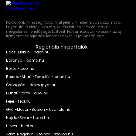
Portfóliónk minőségi tartalmat jelent minden olvasó számára.
Egyedülálló elérést, országos lefedettséget és változatos
megjelenési lehetőséget biztosít. Folyamatosan keressük az új
irányokat és fejlődési lehetőségeket. Ez jövőnk záloga.
Regionális hírportálok
Bács-Kiskun - baon.hu
Baranya - bama.hu
Békés - beol.hu
Borsod-Abaúj-Zemplén - boon.hu
Csongrád - delmagyar.hu
Dunaújváros - duol.hu
Fejér - feol.hu
Győr-Moson-Sopron - kisalfold.hu
Hajdú-Bihar - haon.hu
Heves - heol.hu
Jász-Nagykun-Szolnok - szoljon.hu