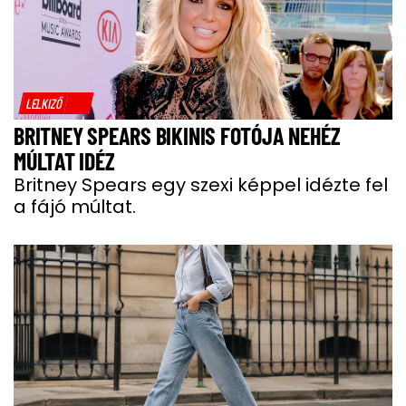
LELKIZŐ
BRITNEY SPEARS BIKINIS FOTÓJA NEHÉZ
MÚLTAT IDÉZ
Britney Spears egy szexi képpel idézte fel
a fájó múltat.