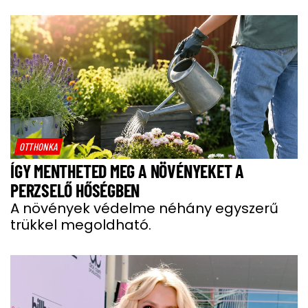
OTTHONKA
ÍGY MENTHETED MEG A NÖVÉNYEKET A
PERZSELŐ HŐSÉGBEN
A növények védelme néhány egyszerű
trükkel megoldható.