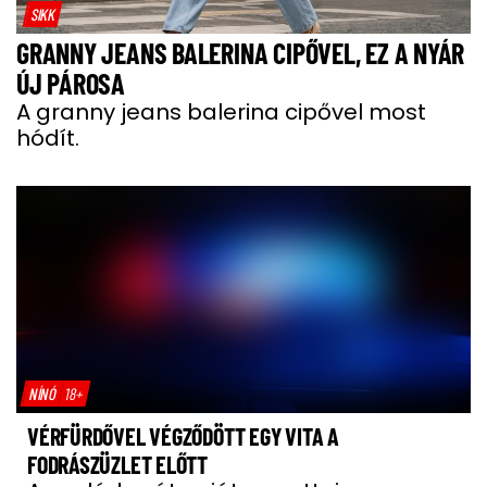
SIKK
GRANNY JEANS BALERINA CIPŐVEL, EZ A NYÁR
ÚJ PÁROSA
A granny jeans balerina cipővel most
hódít.
NÍNÓ
18+
VÉRFÜRDŐVEL VÉGZŐDÖTT EGY VITA A
FODRÁSZÜZLET ELŐTT