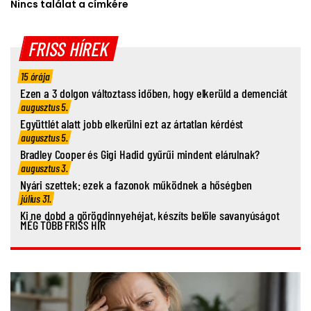
Nincs találat a címkére
FRISS HÍREK
15 órája
Ezen a 3 dolgon változtass időben, hogy elkerüld a demenciát
augusztus 5.
Együttlét alatt jobb elkerülni ezt az ártatlan kérdést
augusztus 5.
Bradley Cooper és Gigi Hadid gyűrűi mindent elárulnak?
augusztus 3.
Nyári szettek: ezek a fazonok működnek a hőségben
július 31.
Ki ne dobd a görögdinnyehéjat, készíts belőle savanyúságot
MÉG TÖBB FRISS HÍR