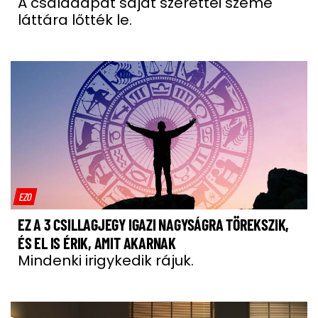
A családapát saját szerettei szeme
láttára lőtték le.
EZO
EZ A 3 CSILLAGJEGY IGAZI NAGYSÁGRA TÖREKSZIK,
ÉS EL IS ÉRIK, AMIT AKARNAK
Mindenki irigykedik rájuk.