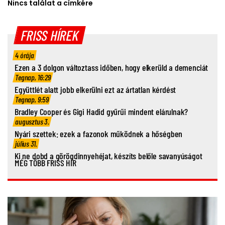
Nincs találat a címkére
FRISS HÍREK
4 órája
Ezen a 3 dolgon változtass időben, hogy elkerüld a demenciát
Tegnap, 16:29
Együttlét alatt jobb elkerülni ezt az ártatlan kérdést
Tegnap, 9:59
Bradley Cooper és Gigi Hadid gyűrűi mindent elárulnak?
augusztus 3.
Nyári szettek: ezek a fazonok működnek a hőségben
július 31.
Ki ne dobd a görögdinnyehéjat, készíts belőle savanyúságot
MÉG TÖBB FRISS HÍR