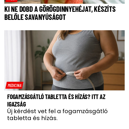
KI NE DOBD A GÖRÖGDINNYEHÉJAT, KÉSZÍTS
BELŐLE SAVANYÚSÁGOT
MEDICINA
FOGAMZÁSGÁTLÓ TABLETTA ÉS HÍZÁS? ITT AZ
IGAZSÁG
Új kérdést vet fel a fogamzásgátló
tabletta és hízás.