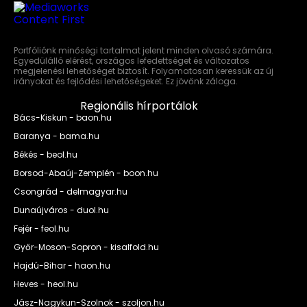
Portfóliónk minőségi tartalmat jelent minden olvasó számára.
Egyedülálló elérést, országos lefedettséget és változatos
megjelenési lehetőséget biztosít. Folyamatosan keressük az új
irányokat és fejlődési lehetőségeket. Ez jövőnk záloga.
Regionális hírportálok
Bács-Kiskun - baon.hu
Baranya - bama.hu
Békés - beol.hu
Borsod-Abaúj-Zemplén - boon.hu
Csongrád - delmagyar.hu
Dunaújváros - duol.hu
Fejér - feol.hu
Győr-Moson-Sopron - kisalfold.hu
Hajdú-Bihar - haon.hu
Heves - heol.hu
Jász-Nagykun-Szolnok - szoljon.hu