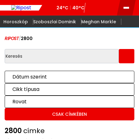
24°C
40°C
Horoszkóp
Szoboszlai Dominik
Meghan Markle
RIPOST
/
2800
Dátum szerint
Cikk típusa
Rovat
CSAK CÍMKÉBEN
2800
címke