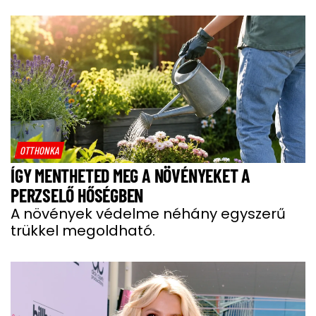
OTTHONKA
ÍGY MENTHETED MEG A NÖVÉNYEKET A
PERZSELŐ HŐSÉGBEN
A növények védelme néhány egyszerű
trükkel megoldható.