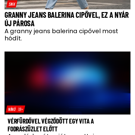
SIKK
GRANNY JEANS BALERINA CIPŐVEL, EZ A NYÁR
ÚJ PÁROSA
A granny jeans balerina cipővel most
hódít.
NÍNÓ
18+
VÉRFÜRDŐVEL VÉGZŐDÖTT EGY VITA A
FODRÁSZÜZLET ELŐTT