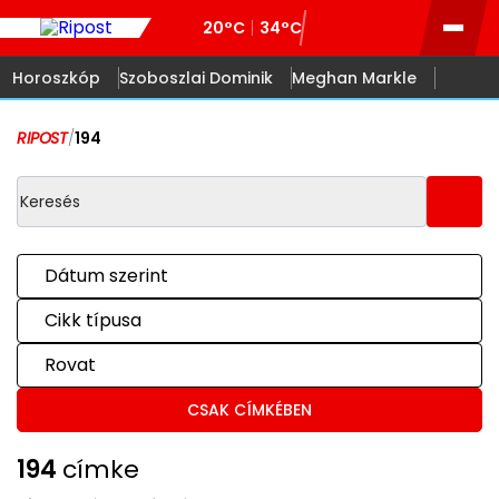
20°C
34°C
Horoszkóp
Szoboszlai Dominik
Meghan Markle
RIPOST
/
194
Dátum szerint
Cikk típusa
Rovat
CSAK CÍMKÉBEN
194
címke