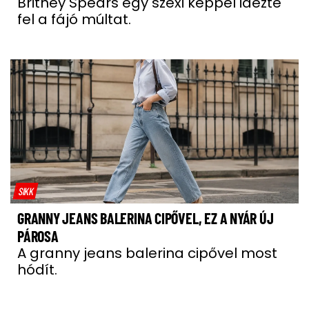
Britney Spears egy szexi képpel idézte
fel a fájó múltat.
SIKK
GRANNY JEANS BALERINA CIPŐVEL, EZ A NYÁR ÚJ
PÁROSA
A granny jeans balerina cipővel most
hódít.