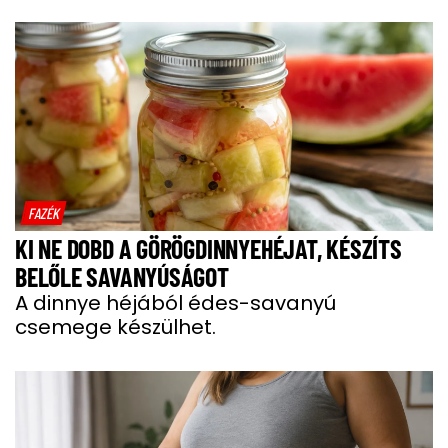
FAZÉK
KI NE DOBD A GÖRÖGDINNYEHÉJAT, KÉSZÍTS
BELŐLE SAVANYÚSÁGOT
A dinnye héjából édes-savanyú
csemege készülhet.