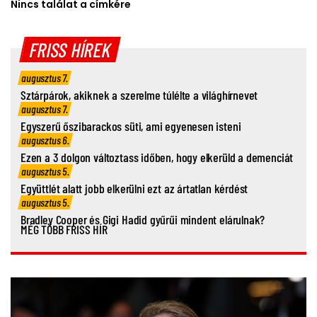
Nincs találat a címkére
FRISS HÍREK
augusztus 7.
Sztárpárok, akiknek a szerelme túlélte a világhírnevet
augusztus 7.
Egyszerű őszibarackos süti, ami egyenesen isteni
augusztus 6.
Ezen a 3 dolgon változtass időben, hogy elkerüld a demenciát
augusztus 5.
Együttlét alatt jobb elkerülni ezt az ártatlan kérdést
augusztus 5.
Bradley Cooper és Gigi Hadid gyűrűi mindent elárulnak?
MÉG TÖBB FRISS HÍR