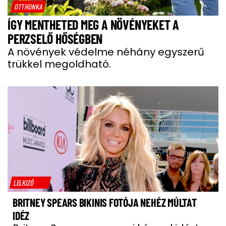
OTTHONKA
ÍGY MENTHETED MEG A NÖVÉNYEKET A
PERZSELŐ HŐSÉGBEN
A növények védelme néhány egyszerű
trükkel megoldható.
LELKIZŐ
BRITNEY SPEARS BIKINIS FOTÓJA NEHÉZ MÚLTAT
IDÉZ