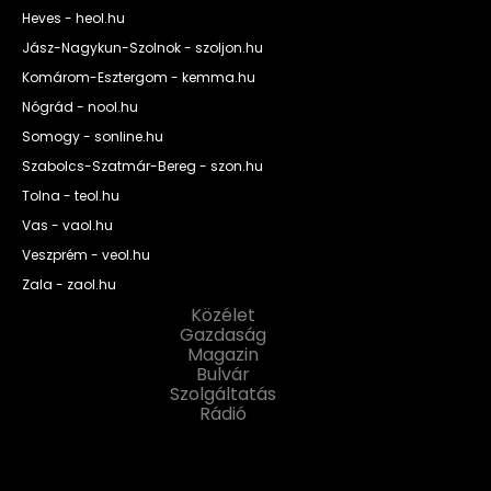
Heves - heol.hu
Jász-Nagykun-Szolnok - szoljon.hu
Komárom-Esztergom - kemma.hu
Nógrád - nool.hu
Somogy - sonline.hu
Szabolcs-Szatmár-Bereg - szon.hu
Tolna - teol.hu
Vas - vaol.hu
Veszprém - veol.hu
Zala - zaol.hu
Közélet
Gazdaság
Magazin
Bulvár
Szolgáltatás
Rádió