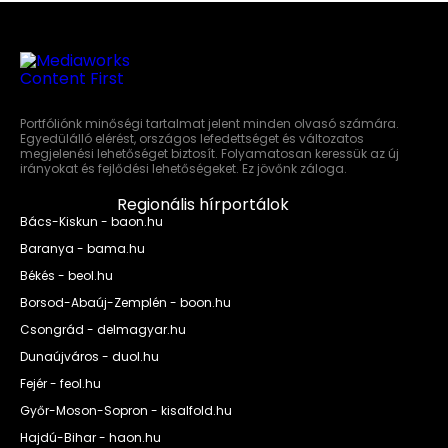
Portfóliónk minőségi tartalmat jelent minden olvasó számára.
Egyedülálló elérést, országos lefedettséget és változatos
megjelenési lehetőséget biztosít. Folyamatosan keressük az új
irányokat és fejlődési lehetőségeket. Ez jövőnk záloga.
Regionális hírportálok
Bács-Kiskun - baon.hu
Baranya - bama.hu
Békés - beol.hu
Borsod-Abaúj-Zemplén - boon.hu
Csongrád - delmagyar.hu
Dunaújváros - duol.hu
Fejér - feol.hu
Győr-Moson-Sopron - kisalfold.hu
Hajdú-Bihar - haon.hu