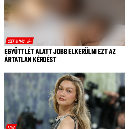
SZEX & MÁS
18+
EGYÜTTLÉT ALATT JOBB ELKERÜLNI EZT AZ
ÁRTATLAN KÉRDÉST
LOVE