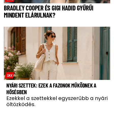
BRADLEY COOPER ÉS GIGI HADID GYŰRŰI
MINDENT ELÁRULNAK?
SIKK
NYÁRI SZETTEK: EZEK A FAZONOK MŰKÖDNEK A
HŐSÉGBEN
Ezekkel a szettekkel egyszerűbb a nyári
öltözködés.