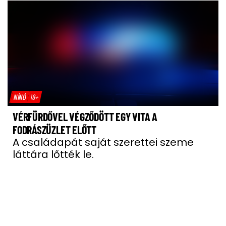
NÍNÓ
18+
VÉRFÜRDŐVEL VÉGZŐDÖTT EGY VITA A
FODRÁSZÜZLET ELŐTT
A családapát saját szerettei szeme
láttára lőtték le.