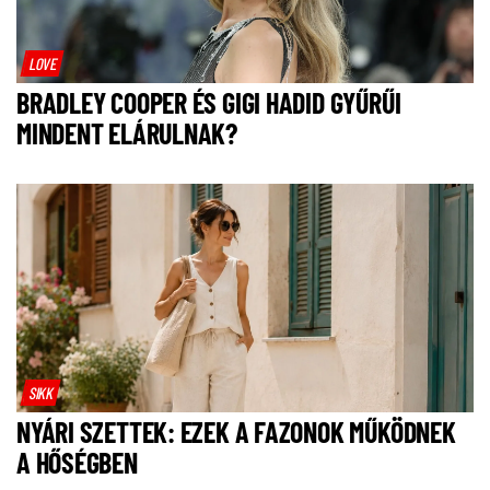
LOVE
BRADLEY COOPER ÉS GIGI HADID GYŰRŰI
MINDENT ELÁRULNAK?
SIKK
NYÁRI SZETTEK: EZEK A FAZONOK MŰKÖDNEK
A HŐSÉGBEN