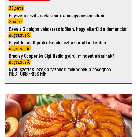
35 perce
Egyszerű őszibarackos süti, ami egyenesen isteni
21 órája
Ezen a 3 dolgon változtass időben, hogy elkerüld a demenciát
augusztus 5.
Együttlét alatt jobb elkerülni ezt az ártatlan kérdést
augusztus 5.
Bradley Cooper és Gigi Hadid gyűrűi mindent elárulnak?
augusztus 3.
Nyári szettek: ezek a fazonok működnek a hőségben
MÉG TÖBB FRISS HÍR