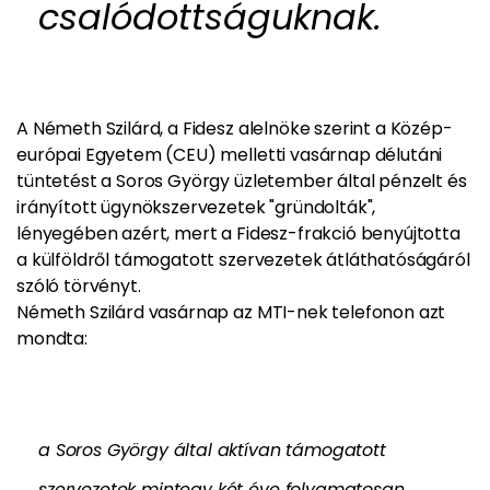
csalódottságuknak.
A
Németh Szilárd, a Fidesz alelnöke szerint a Közép-
európai Egyetem (CEU) melletti vasárnap délutáni
tüntetést a Soros György üzletember által pénzelt és
irányított ügynökszervezetek "gründolták",
lényegében azért, mert a Fidesz-frakció benyújtotta
a külföldről támogatott szervezetek átláthatóságáról
szóló törvényt.
Németh Szilárd vasárnap az MTI-nek telefonon azt
mondta:
a Soros György által aktívan támogatott
szervezetek mintegy két éve folyamatosan