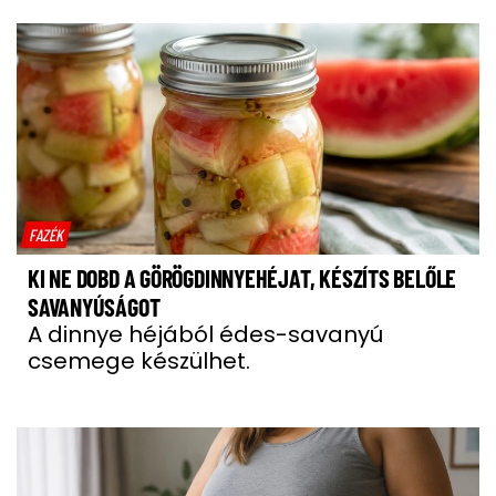
FAZÉK
KI NE DOBD A GÖRÖGDINNYEHÉJAT, KÉSZÍTS BELŐLE
SAVANYÚSÁGOT
A dinnye héjából édes-savanyú
csemege készülhet.