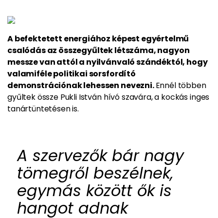
A befektetett energiához képest egyértelmű
csalódás az összegyűltek létszáma, nagyon
messze van attól a nyilvánvaló szándéktól, hogy
valamiféle politikai sorsfordító
demonstrációnak lehessen nevezni.
Ennél többen
gyűltek össze Pukli István hívó szavára, a kockás inges
tanártüntetésen is.
A szervezők bár nagy
tömegről beszélnek,
egymás között ők is
hangot adnak