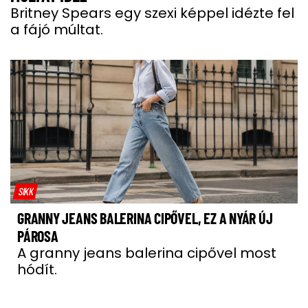
Britney Spears egy szexi képpel idézte fel
a fájó múltat.
SIKK
GRANNY JEANS BALERINA CIPŐVEL, EZ A NYÁR ÚJ
PÁROSA
A granny jeans balerina cipővel most
hódít.