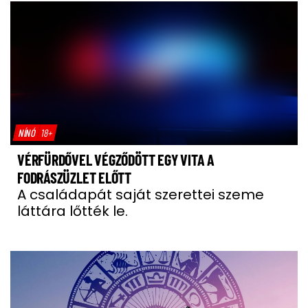
NÍNÓ
18+
VÉRFÜRDŐVEL VÉGZŐDÖTT EGY VITA A
FODRÁSZÜZLET ELŐTT
A családapát saját szerettei szeme
láttára lőtték le.