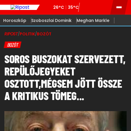
26°C
35°C
Horoszkóp
Szoboszlai Dominik
Meghan Markle
RIPOST
/
POLITIK
/
BOZÓT
BOZÓT
SOROS BUSZOKAT SZERVEZETT,
REPÜLŐJEGYEKET
OSZTOTT,MÉGSEM JÖTT ÖSSZE
A KRITIKUS TÖMEG...