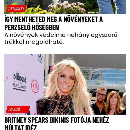
OTTHONKA
ÍGY MENTHETED MEG A NÖVÉNYEKET A
PERZSELŐ HŐSÉGBEN
A növények védelme néhány egyszerű
trükkel megoldható.
LELKIZŐ
BRITNEY SPEARS BIKINIS FOTÓJA NEHÉZ
MÚLTAT IDÉZ