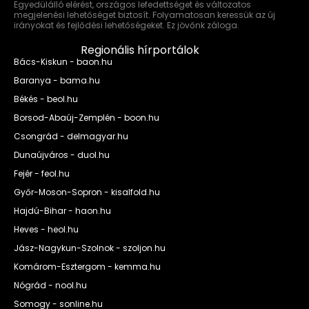
Egyedülálló elérést, országos lefedettséget és változatos
megjelenési lehetőséget biztosít. Folyamatosan keressük az új
irányokat és fejlődési lehetőségeket. Ez jövőnk záloga.
Regionális hírportálok
Bács-Kiskun - baon.hu
Baranya - bama.hu
Békés - beol.hu
Borsod-Abaúj-Zemplén - boon.hu
Csongrád - delmagyar.hu
Dunaújváros - duol.hu
Fejér - feol.hu
Győr-Moson-Sopron - kisalfold.hu
Hajdú-Bihar - haon.hu
Heves - heol.hu
Jász-Nagykun-Szolnok - szoljon.hu
Komárom-Esztergom - kemma.hu
Nógrád - nool.hu
Somogy - sonline.hu