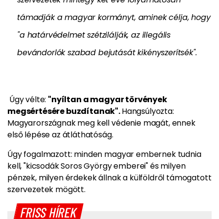
támadják a magyar kormányt, aminek célja, hogy
"a határvédelmet szétzilálják, az illegális
bevándorlók szabad bejutását kikényszerítsék".
Úgy vélte:
"nyíltan a magyar törvények
megsértésére buzdítanak".
Hangsúlyozta:
Magyarországnak meg kell védenie magát, ennek
első lépése az átláthatóság.
Úgy fogalmazott: minden magyar embernek tudnia
kell, "kicsodák Soros György emberei" és milyen
pénzek, milyen érdekek állnak a külföldről támogatott
szervezetek mögött.
FRISS HÍREK