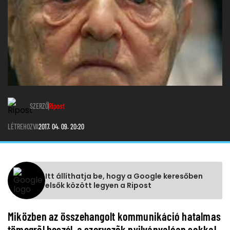
SZERZŐ
Ripost
LÉTREHOZVA
2017. 04. 09. 20:20
Itt állíthatja be, hogy a Google keresőben
elsők között legyen a Ripost
Miközben az összehangolt kommunikáció hatalmas
tömegrõl beszél, a szervezõk nyilvánvalóan sokkal