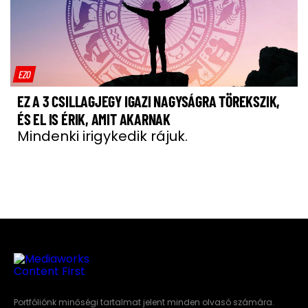
EZO
EZ A 3 CSILLAGJEGY IGAZI NAGYSÁGRA TÖREKSZIK,
ÉS EL IS ÉRIK, AMIT AKARNAK
Mindenki irigykedik rájuk.
Portfóliónk minőségi tartalmat jelent minden olvasó számára.