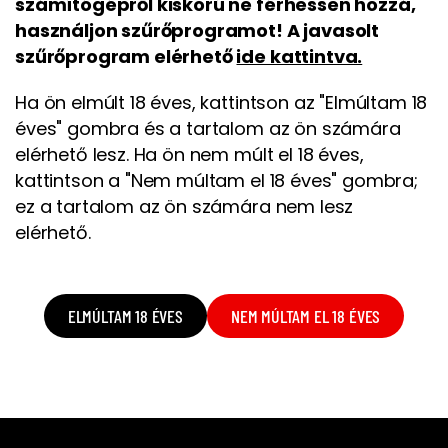
számítógépről kiskorú ne férhessen hozzá,
használjon szűrőprogramot! A javasolt
szűrőprogram elérhető
ide kattintva.
Ha ön elmúlt 18 éves, kattintson az "Elmúltam 18
éves" gombra és a tartalom az ön számára
elérhető lesz. Ha ön nem múlt el 18 éves,
kattintson a "Nem múltam el 18 éves" gombra;
ez a tartalom az ön számára nem lesz
elérhető.
ELMÚLTAM 18 ÉVES
NEM MÚLTAM EL 18 ÉVES