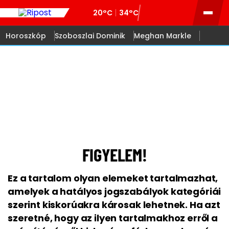
20°C
34°C
Horoszkóp
Szoboszlai Dominik
Meghan Markle
18
FIGYELEM!
Ez a tartalom olyan elemeket tartalmazhat,
amelyek a hatályos jogszabályok kategóriái
szerint kiskorúakra károsak lehetnek. Ha azt
szeretné, hogy az ilyen tartalmakhoz erről a