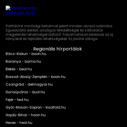
Portfóliónk minőségi tartalmat jelent minden olvasó számára.
Egyedülálló elérést, országos lefedettséget és változatos
megjelenési lehetőséget biztosít. Folyamatosan keressük az új
irányokat és fejlődési lehetőségeket. Ez jövőnk záloga.
Regionális hírportálok
Bács-Kiskun - baon.hu
Baranya - bama.hu
Békés - beol.hu
Borsod-Abaúj-Zemplén - boon.hu
Csongrád - delmagyar.hu
Dunaújváros - duol.hu
Fejér - feol.hu
Győr-Moson-Sopron - kisalfold.hu
Hajdú-Bihar - haon.hu
Heves - heol.hu