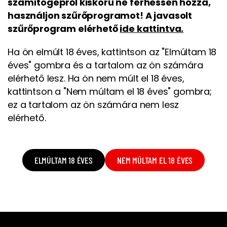
számítógépről kiskorú ne férhessen hozzá,
használjon szűrőprogramot! A javasolt
szűrőprogram elérhető
ide kattintva.
Ha ön elmúlt 18 éves, kattintson az "Elmúltam 18
éves" gombra és a tartalom az ön számára
elérhető lesz. Ha ön nem múlt el 18 éves,
kattintson a "Nem múltam el 18 éves" gombra;
ez a tartalom az ön számára nem lesz
elérhető.
ELMÚLTAM 18 ÉVES
NEM MÚLTAM EL 18 ÉVES