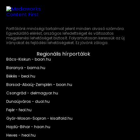
Portfóliónk minőségi tartalmat jelent minden olvasó számára.
Egyedülálló elérést, országos lefedettséget és változatos
megjelenési lehetőséget biztosít. Folyamatosan keressük az új
irányokat és fejlődési lehetőségeket. Ez jövőnk záloga.
Regionális hírportálok
Bács-Kiskun - baon.hu
Baranya - bama.hu
Békés - beol.hu
Borsod-Abaúj-Zemplén - boon.hu
Csongrád - delmagyar.hu
Dunaújváros - duol.hu
Fejér - feol.hu
Győr-Moson-Sopron - kisalfold.hu
Hajdú-Bihar - haon.hu
Heves - heol.hu