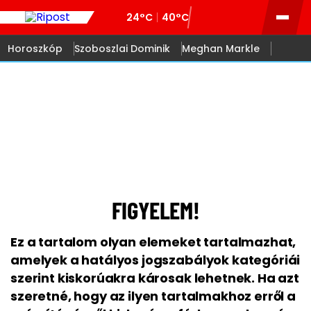
24°C
40°C
Horoszkóp
Szoboszlai Dominik
Meghan Markle
18
FIGYELEM!
Ez a tartalom olyan elemeket tartalmazhat,
amelyek a hatályos jogszabályok kategóriái
szerint kiskorúakra károsak lehetnek. Ha azt
szeretné, hogy az ilyen tartalmakhoz erről a