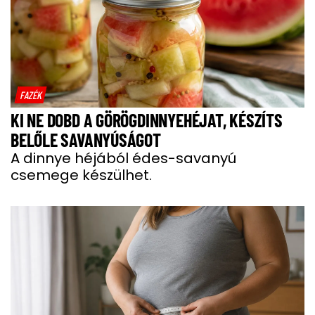
FAZÉK
KI NE DOBD A GÖRÖGDINNYEHÉJAT, KÉSZÍTS
BELŐLE SAVANYÚSÁGOT
A dinnye héjából édes-savanyú
csemege készülhet.