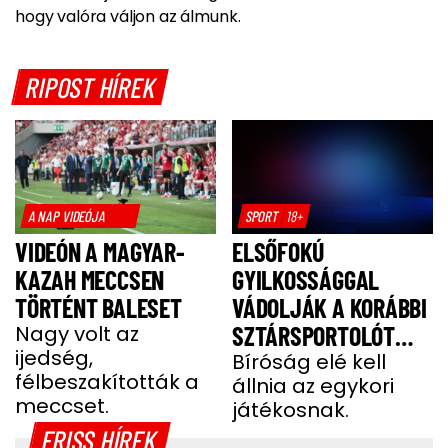
hogy valóra váljon az álmunk.
RIPOST HÍREK
A NAP VIDEÓJA
SPORT
18+
VIDEÓN A MAGYAR-
ELSŐFOKÚ
KAZAH MECCSEN
GYILKOSSÁGGAL
TÖRTÉNT BALESET
VÁDOLJÁK A KORÁBBI
Nagy volt az
SZTÁRSPORTOLÓT
ijedség,
BARÁTNŐJE TRAGIKUS
Bíróság elé kell
félbeszakították a
állnia az egykori
HALÁLA MIATT
meccset.
játékosnak.
FRISS HÍREK