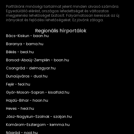
Portfóliónk minőségi tartalmat jelent minden olvasó számára.
Egyedülálló elérést, országos lefedettséget és változatos
megjelenési lehetőséget biztosít. Folyamatosan keressük az új
irányokat és fejlődési lehetőségeket. Ez jövőnk záloga.
Regionális hírportálok
Bács-Kiskun - baon.hu
Baranya - bama.hu
Békés - beol.hu
Borsod-Abaúj-Zemplén - boon.hu
Csongrád - delmagyar.hu
Dunaújváros - duol.hu
Fejér - feol.hu
Győr-Moson-Sopron - kisalfold.hu
Hajdú-Bihar - haon.hu
Heves - heol.hu
Jász-Nagykun-Szolnok - szoljon.hu
Komárom-Esztergom - kemma.hu
Nógrád - nool.hu