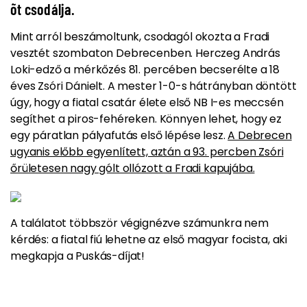
õt csodálja.
Mint arról beszámoltunk,
csodagól okozta a Fradi
vesztét
szombaton Debrecenben. Herczeg András
Loki-edző a mérkőzés 81. percében becserélte a 18
éves
Zsóri Dánielt
. A mester 1-0-s hátrányban döntött
úgy, hogy a fiatal csatár élete első NB I-es meccsén
segíthet a piros-fehéreken. Könnyen lehet, hogy ez
egy páratlan pályafutás első lépése lesz.
A Debrecen
ugyanis előbb egyenlített, aztán a 93. percben Zsóri
őrületesen nagy gólt ollózott a Fradi kapujába.
A találatot többször végignézve számunkra nem
kérdés: a fiatal fiú lehetne az első magyar focista, aki
megkapja a Puskás-díjat!