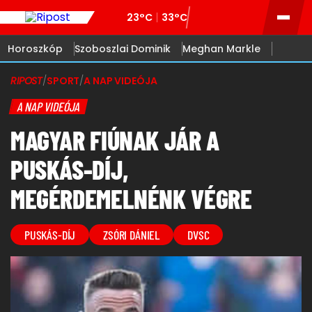
23°C
33°C
Horoszkóp
Szoboszlai Dominik
Meghan Markle
RIPOST
/
SPORT
/
A NAP VIDEÓJA
A NAP VIDEÓJA
MAGYAR FIÚNAK JÁR A
PUSKÁS-DÍJ,
MEGÉRDEMELNÉNK VÉGRE
PUSKÁS-DÍJ
ZSÓRI DÁNIEL
DVSC