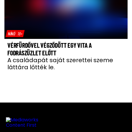
NÍNÓ
18+
VÉRFÜRDŐVEL VÉGZŐDÖTT EGY VITA A
FODRÁSZÜZLET ELŐTT
A családapát saját szerettei szeme
láttára lőtték le.