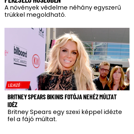
A növények védelme néhány egyszerű
trükkel megoldható.
LELKIZŐ
BRITNEY SPEARS BIKINIS FOTÓJA NEHÉZ MÚLTAT
IDÉZ
Britney Spears egy szexi képpel idézte
fel a fájó múltat.