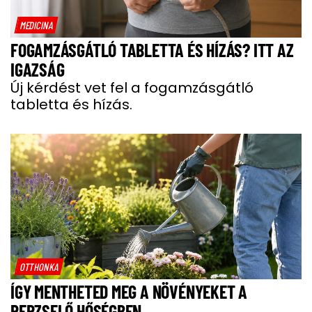
MEDICINA
FOGAMZÁSGÁTLÓ TABLETTA ÉS HÍZÁS? ITT AZ
IGAZSÁG
Új kérdést vet fel a fogamzásgátló
tabletta és hízás.
OTTHONKA
ÍGY MENTHETED MEG A NÖVÉNYEKET A
PERZSELŐ HŐSÉGBEN