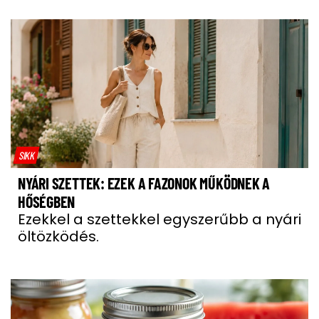
SIKK
NYÁRI SZETTEK: EZEK A FAZONOK MŰKÖDNEK A
HŐSÉGBEN
Ezekkel a szettekkel egyszerűbb a nyári
öltözködés.