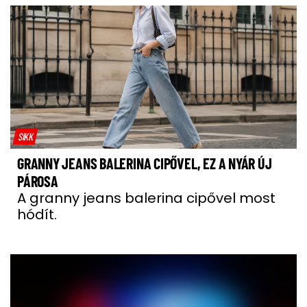
SIKK
GRANNY JEANS BALERINA CIPŐVEL, EZ A NYÁR ÚJ
PÁROSA
A granny jeans balerina cipővel most
hódít.