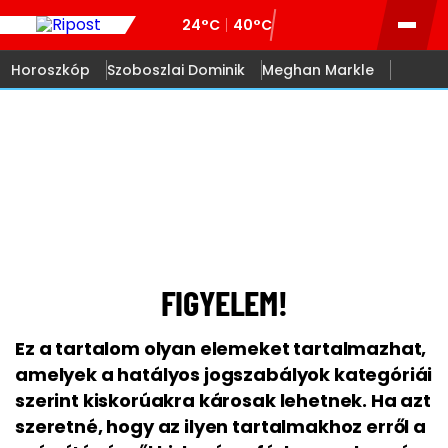
24°C
40°C
Horoszkóp
Szoboszlai Dominik
Meghan Markle
18
FIGYELEM!
Ez a tartalom olyan elemeket tartalmazhat,
amelyek a hatályos jogszabályok kategóriái
szerint kiskorúakra károsak lehetnek. Ha azt
szeretné, hogy az ilyen tartalmakhoz erről a