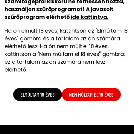
számítógépről kiskorú ne férhessen hozzá,
használjon szűrőprogramot! A javasolt
szűrőprogram elérhető
ide kattintva.
Ha ön elmúlt 18 éves, kattintson az "Elmúltam 18
éves" gombra és a tartalom az ön számára
elérhető lesz. Ha ön nem múlt el 18 éves,
kattintson a "Nem múltam el 18 éves" gombra;
ez a tartalom az ön számára nem lesz
elérhető.
ELMÚLTAM 18 ÉVES
NEM MÚLTAM EL 18 ÉVES