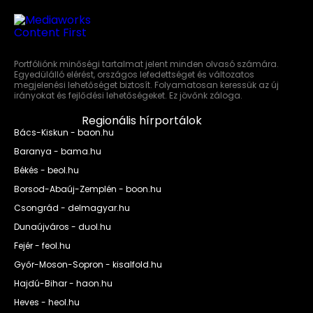
Portfóliónk minőségi tartalmat jelent minden olvasó számára.
Egyedülálló elérést, országos lefedettséget és változatos
megjelenési lehetőséget biztosít. Folyamatosan keressük az új
irányokat és fejlődési lehetőségeket. Ez jövőnk záloga.
Regionális hírportálok
Bács-Kiskun - baon.hu
Baranya - bama.hu
Békés - beol.hu
Borsod-Abaúj-Zemplén - boon.hu
Csongrád - delmagyar.hu
Dunaújváros - duol.hu
Fejér - feol.hu
Győr-Moson-Sopron - kisalfold.hu
Hajdú-Bihar - haon.hu
Heves - heol.hu