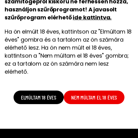
számítógépről kiskorú ne férhessen hozzá,
használjon szűrőprogramot! A javasolt
szűrőprogram elérhető
ide kattintva.
Ha ön elmúlt 18 éves, kattintson az "Elmúltam 18
éves" gombra és a tartalom az ön számára
elérhető lesz. Ha ön nem múlt el 18 éves,
kattintson a "Nem múltam el 18 éves" gombra;
ez a tartalom az ön számára nem lesz
elérhető.
ELMÚLTAM 18 ÉVES
NEM MÚLTAM EL 18 ÉVES