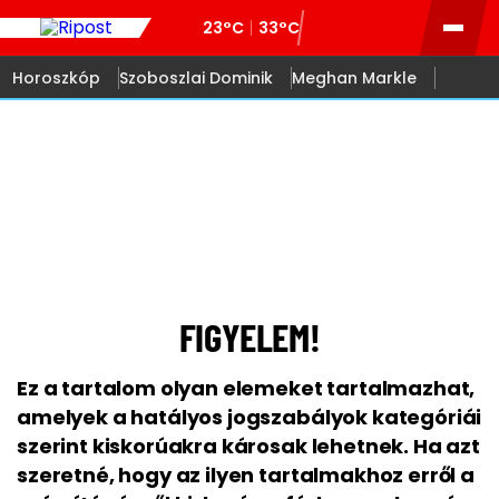
23°C
33°C
Horoszkóp
Szoboszlai Dominik
Meghan Markle
18
FIGYELEM!
Ez a tartalom olyan elemeket tartalmazhat,
amelyek a hatályos jogszabályok kategóriái
szerint kiskorúakra károsak lehetnek. Ha azt
szeretné, hogy az ilyen tartalmakhoz erről a