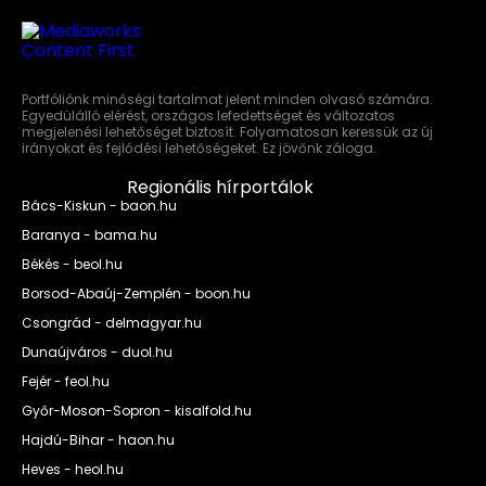
Portfóliónk minőségi tartalmat jelent minden olvasó számára.
Egyedülálló elérést, országos lefedettséget és változatos
megjelenési lehetőséget biztosít. Folyamatosan keressük az új
irányokat és fejlődési lehetőségeket. Ez jövőnk záloga.
Regionális hírportálok
Bács-Kiskun - baon.hu
Baranya - bama.hu
Békés - beol.hu
Borsod-Abaúj-Zemplén - boon.hu
Csongrád - delmagyar.hu
Dunaújváros - duol.hu
Fejér - feol.hu
Győr-Moson-Sopron - kisalfold.hu
Hajdú-Bihar - haon.hu
Heves - heol.hu