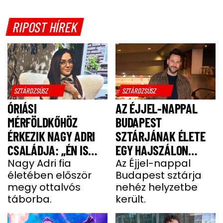
RIPOST HÍREK
SZTÁRDZSÚSZ
SZTÁRDZSÚSZ
ÓRIÁSI
AZ ÉJJEL-NAPPAL
MÉRFÖLDKŐHÖZ
BUDAPEST
ÉRKEZIK NAGY ADRI
SZTÁRJÁNAK ÉLETE
CSALÁDJA: „ÉN IS
EGY HAJSZÁLON
UGYANÚGY IZGULOK,
Nagy Adri fia
LÓGOTT – SÖTÉT
Az Éjjel-nappal
életében először
Budapest sztárja
MINT Ő”
IDŐSZAKBÓL
megy ottalvós
nehéz helyzetbe
MENEKÜLT MEG A
táborba.
került.
SZTÁRAPUKA