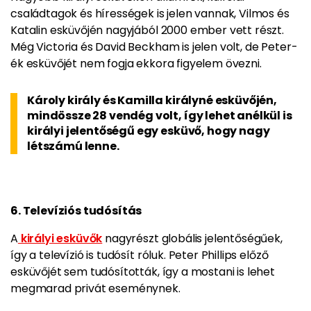
családtagok és hírességek is jelen vannak, Vilmos és
Katalin esküvőjén nagyjából 2000 ember vett részt.
Még Victoria és David Beckham is jelen volt, de Peter-
ék esküvőjét nem fogja ekkora figyelem övezni.
Károly király és Kamilla királyné esküvőjén,
mindössze 28 vendég volt, így lehet anélkül is
királyi jelentőségű egy esküvő, hogy nagy
létszámú lenne.
6. Televíziós tudósítás
A
királyi esküvők
nagyrészt globális jelentőségűek,
így a televízió is tudósít róluk. Peter Phillips előző
esküvőjét sem tudósították, így a mostani is lehet
megmarad privát eseménynek.