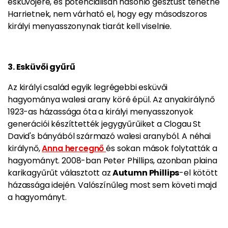
esküvőjére, és potenciálisan hasonló gesztust tehetne
Harrietnek, nem várható el, hogy egy másodszoros
királyi menyasszonynak tiarát kell viselnie.
3. Esküvői gyűrű
Az királyi család egyik legrégebbi esküvői
hagyománya walesi arany köré épül. Az anyakirálynő
1923-as házassága óta a királyi menyasszonyok
generációi készíttették jegygyűrűiket a Clogau St
David's bányából származó walesi aranyból. A néhai
királynő,
Anna hercegnő
és sokan mások folytatták a
hagyományt. 2008-ban Peter Phillips, azonban plaina
karikagyűrűt választott az
Autumn Phillips
-el kötött
házassága idején. Valószínűleg most sem követi majd
a hagyományt.