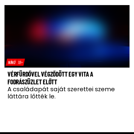
NÍNÓ
18+
VÉRFÜRDŐVEL VÉGZŐDÖTT EGY VITA A
FODRÁSZÜZLET ELŐTT
A családapát saját szerettei szeme
láttára lőtték le.