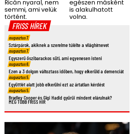
Ricán nyaral, nem
egészen másként
semmi, ami velük
is alakulhatott
történt.
volna.
FRISS HÍREK
augusztus 7.
Sztárpárok, akiknek a szerelme túlélte a világhírnevet
augusztus 7.
Egyszerű őszibarackos süti, ami egyenesen isteni
augusztus 6.
Ezen a 3 dolgon változtass időben, hogy elkerüld a demenciát
augusztus 5.
Együttlét alatt jobb elkerülni ezt az ártatlan kérdést
augusztus 5.
Bradley Cooper és Gigi Hadid gyűrűi mindent elárulnak?
MÉG TÖBB FRISS HÍR