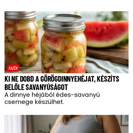
FAZÉK
KI NE DOBD A GÖRÖGDINNYEHÉJAT, KÉSZÍTS
BELŐLE SAVANYÚSÁGOT
A dinnye héjából édes-savanyú
csemege készülhet.