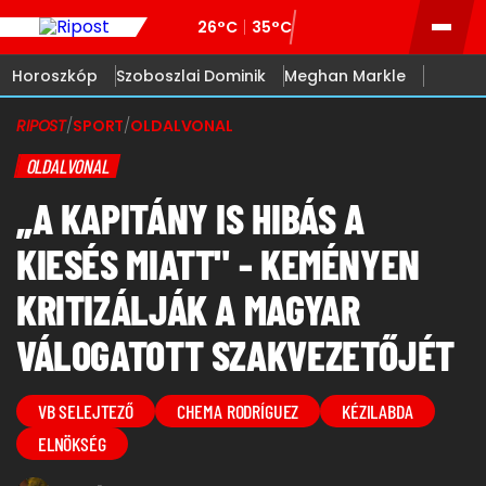
26°C
35°C
Horoszkóp
Szoboszlai Dominik
Meghan Markle
RIPOST
/
SPORT
/
OLDALVONAL
OLDALVONAL
„A KAPITÁNY IS HIBÁS A
KIESÉS MIATT" - KEMÉNYEN
KRITIZÁLJÁK A MAGYAR
VÁLOGATOTT SZAKVEZETŐJÉT
VB SELEJTEZŐ
CHEMA RODRÍGUEZ
KÉZILABDA
ELNÖKSÉG