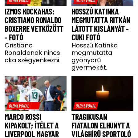
OLDALVONAL
OLDALVONAL
IZMOS KOCKAHAS:
HOSSZÚ KATINKA
CRISTIANO RONALDO
MEGMUTATTA RITKÁN
BOXERRE VETKŐZÖTT
LÁTOTT KISLÁNYÁT -
- FOTÓ
CUKI FOTÓ
Cristiano
Hosszú Katinka
Ronaldonak nincs
megmutatta
oka szégyenkezni.
gyönyörű
gyermekét.
OLDALVONAL
OLDALVONAL
MARCO ROSSI
TRAGIKUSAN
KIPAKOLT; ÍTÉLET A
FIATALON ELHUNYT A
LIVERPOOL MAGYAR
VILÁGHÍRŰ SPORTOLÓ