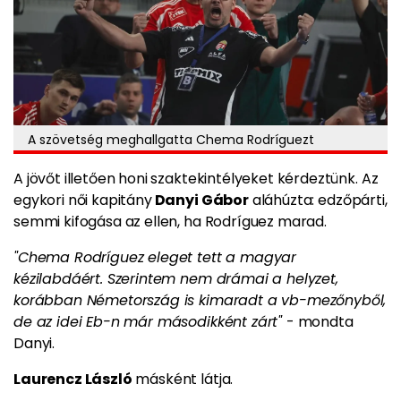
A szövetség meghallgatta Chema Rodríguezt
A jövőt illetően honi szaktekintélyeket kérdeztünk. Az
egykori női kapitány
Danyi Gábor
aláhúzta: edzőpárti,
semmi kifogása az ellen, ha Rodríguez marad.
"Chema Rodríguez eleget tett a magyar
kézilabdáért. Szerintem nem drámai a helyzet,
korábban Németország is kimaradt a vb-mezőnyből,
de az idei Eb-n már másodikként zárt"
- mondta
Danyi.
Laurencz László
másként látja.