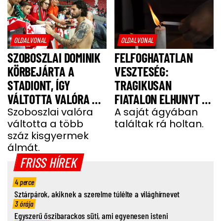
OLDALVONAL
OLDALVONAL
SZOBOSZLAI DOMINIK
FELFOGHATATLAN
KÖRBEJÁRTA A
VESZTESÉG:
STADIONT, ÍGY
TRAGIKUSAN
VÁLTOTTA VALÓRA A
FIATALON ELHUNYT A
GYEREKEK ÁLMÁT
Szoboszlai valóra
TEHETSÉGES FOCISTA
A saját ágyában
váltotta a több
találtak rá holtan.
száz kisgyermek
álmát.
FRISS HÍREK
4 perce
Sztárpárok, akiknek a szerelme túlélte a világhírnevet
3 órája
Egyszerű őszibarackos süti, ami egyenesen isteni