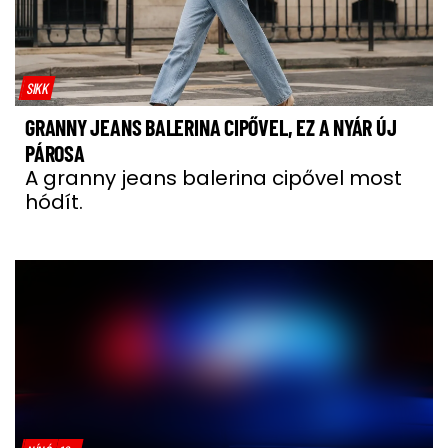
SIKK
GRANNY JEANS BALERINA CIPŐVEL, EZ A NYÁR ÚJ
PÁROSA
A granny jeans balerina cipővel most
hódít.