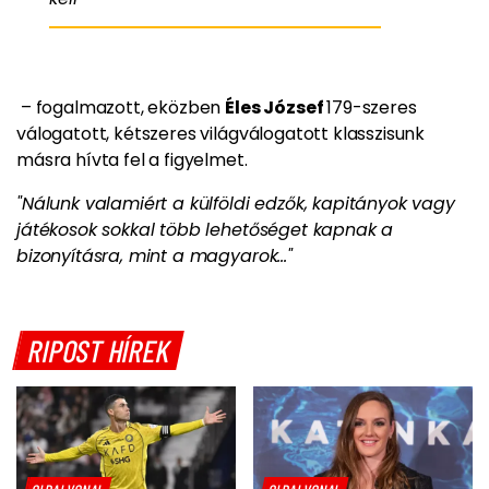
– fogalmazott, eközben
Éles József
179-szeres
válogatott, kétszeres világválogatott klasszisunk
másra hívta fel a figyelmet.
"Nálunk valamiért a külföldi edzők, kapitányok vagy
játékosok sokkal több lehetőséget kapnak a
bizonyításra, mint a magyarok..."
RIPOST HÍREK