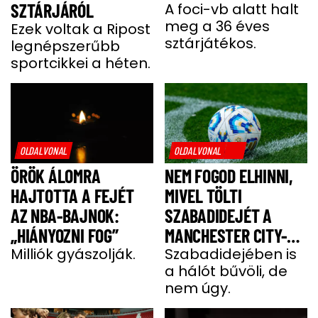
SZTÁRJÁRÓL
A foci-vb alatt halt
meg a 36 éves
Ezek voltak a Ripost
sztárjátékos.
legnépszerűbb
sportcikkei a héten.
OLDALVONAL
OLDALVONAL
ÖRÖK ÁLOMRA
NEM FOGOD ELHINNI,
HAJTOTTA A FEJÉT
MIVEL TÖLTI
AZ NBA-BAJNOK:
SZABADIDEJÉT A
„HIÁNYOZNI FOG”
MANCHESTER CITY-
Milliók gyászolják.
SZTÁRJA
Szabadidejében is
a hálót bűvöli, de
nem úgy.