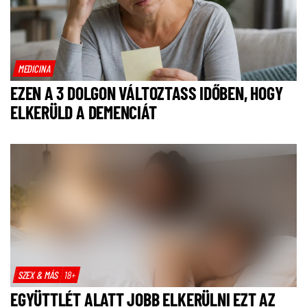
MEDICINA
EZEN A 3 DOLGON VÁLTOZTASS IDŐBEN, HOGY
ELKERÜLD A DEMENCIÁT
SZEX & MÁS
18+
EGYÜTTLÉT ALATT JOBB ELKERÜLNI EZT AZ