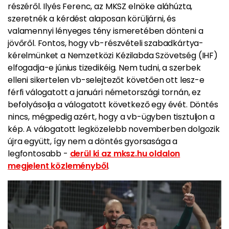
részéről. Ilyés Ferenc, az MKSZ elnöke aláhúzta,
szeretnék a kérdést alaposan körüljárni, és
valamennyi lényeges tény ismeretében dönteni a
jövőről. Fontos, hogy vb-részvételi szabadkártya-
kérelmünket a Nemzetközi Kézilabda Szövetség (IHF)
elfogadja-e június tizedikéig. Nem tudni, a szerbek
elleni sikertelen vb-selejtezőt követően ott lesz-e
férfi válogatott a januári németországi tornán, ez
befolyásolja a válogatott következő egy évét. Döntés
nincs, mégpedig azért, hogy a vb-ügyben tisztuljon a
kép. A válogatott legközelebb novemberben dolgozik
újra együtt, így nem a döntés gyorsasága a
legfontosabb -
derül ki az mksz.hu oldalon
megjelent közleményből
.