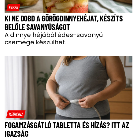
FAZÉK
KI NE DOBD A GÖRÖGDINNYEHÉJAT, KÉSZÍTS
BELŐLE SAVANYÚSÁGOT
A dinnye héjából édes-savanyú
csemege készülhet.
MEDICINA
FOGAMZÁSGÁTLÓ TABLETTA ÉS HÍZÁS? ITT AZ
IGAZSÁG