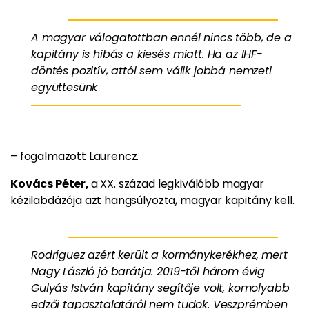
A magyar válogatottban ennél nincs több, de a
kapitány is hibás a kiesés miatt. Ha az IHF-
döntés pozitív, attól sem válik jobbá nemzeti
együttesünk
– fogalmazott Laurencz.
Kovács Péter,
a XX. század legkiválóbb magyar
kézilabdázója azt hangsúlyozta, magyar kapitány kell.
Rodríguez azért került a kormánykerékhez, mert
Nagy László jó barátja. 2019-től három évig
Gulyás István kapitány segítője volt, komolyabb
edzői tapasztalatáról nem tudok. Veszprémben