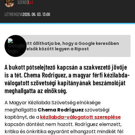
SZERZŐ
(s)
LÉTREHOZVA
2026. 06. 03. 13:00
Itt állíthatja be, hogy a Google keresőben
elsők között legyen a Ripost
A bukott pótselejtező kapcsán a szakvezető jövője
is a tét. Chema Rodriguez, a magyar férfi kézilabda-
válogatott szövetségi kapitányának beszámolóját
meghallgatta az elnökség.
A Magyar Kézilabda Szövetség elnöksége
meghallgatta
Chema Rodríguez
szövetségi
kapitányt, de a
kézilabda-válogatott szereplése
kapcsán döntést nem hozott. Rodríguez elemzett,
kritika és önkritika egyaránt elhangzott mindkét fél