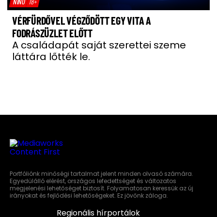
NÍNÓ
18+
VÉRFÜRDŐVEL VÉGZŐDÖTT EGY VITA A
FODRÁSZÜZLET ELŐTT
A családapát saját szerettei szeme
láttára lőtték le.
Portfóliónk minőségi tartalmat jelent minden olvasó számára.
Egyedülálló elérést, országos lefedettséget és változatos
megjelenési lehetőséget biztosít. Folyamatosan keressük az új
irányokat és fejlődési lehetőségeket. Ez jövőnk záloga.
Regionális hírportálok