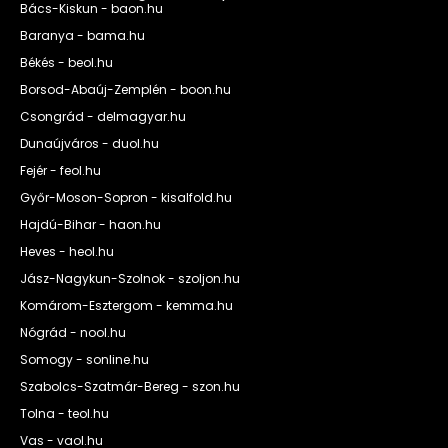
Bács-Kiskun - baon.hu
Baranya - bama.hu
Békés - beol.hu
Borsod-Abaúj-Zemplén - boon.hu
Csongrád - delmagyar.hu
Dunaújváros - duol.hu
Fejér - feol.hu
Győr-Moson-Sopron - kisalfold.hu
Hajdú-Bihar - haon.hu
Heves - heol.hu
Jász-Nagykun-Szolnok - szoljon.hu
Komárom-Esztergom - kemma.hu
Nógrád - nool.hu
Somogy - sonline.hu
Szabolcs-Szatmár-Bereg - szon.hu
Tolna - teol.hu
Vas - vaol.hu