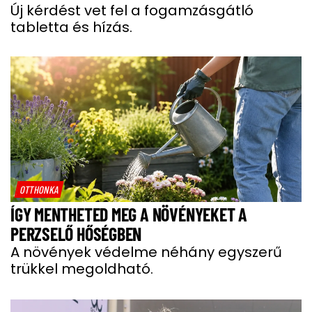
Új kérdést vet fel a fogamzásgátló
tabletta és hízás.
OTTHONKA
ÍGY MENTHETED MEG A NÖVÉNYEKET A
PERZSELŐ HŐSÉGBEN
A növények védelme néhány egyszerű
trükkel megoldható.