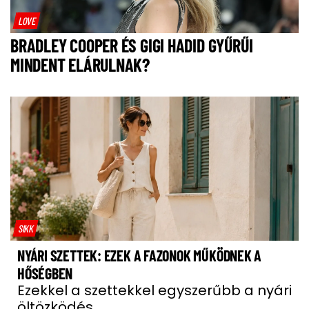
LOVE
BRADLEY COOPER ÉS GIGI HADID GYŰRŰI
MINDENT ELÁRULNAK?
SIKK
NYÁRI SZETTEK: EZEK A FAZONOK MŰKÖDNEK A
HŐSÉGBEN
Ezekkel a szettekkel egyszerűbb a nyári
öltözködés.