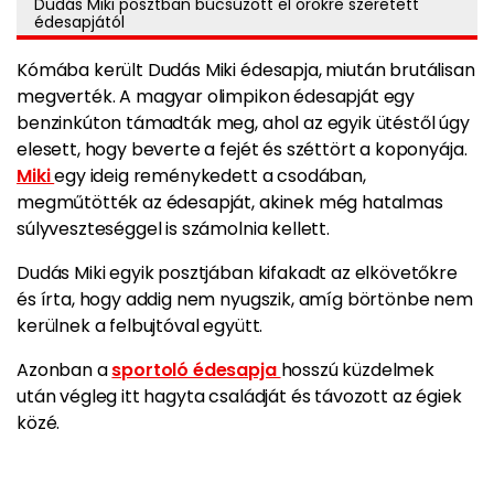
Dudás Miki posztban búcsúzott el örökre szeretett
édesapjától
Kómába került Dudás Miki édesapja, miután brutálisan
megverték. A magyar olimpikon édesapját egy
benzinkúton támadták meg, ahol az egyik ütéstől úgy
elesett, hogy beverte a fejét és széttört a koponyája.
Miki
egy ideig reménykedett a csodában,
megműtötték az édesapját, akinek még hatalmas
súlyveszteséggel is számolnia kellett.
Dudás Miki egyik posztjában kifakadt az elkövetőkre
és írta, hogy addig nem nyugszik, amíg börtönbe nem
kerülnek a felbujtóval együtt.
Azonban a
sportoló édesapja
hosszú küzdelmek
után végleg itt hagyta családját és távozott az égiek
közé.