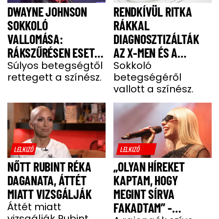
DWAYNE JOHNSON
RENDKÍVÜL RITKA
SOKKOLÓ
RÁKKAL
VALLOMÁSA:
DIAGNOSZTIZÁLTÁK
RÁKSZŰRÉSEN ESETT
AZ X-MEN ÉS A
ÁT A SZÍNÉSZ EGY
Súlyos betegségtől
DEADPOOL SZTÁRJÁT
Sokkoló
rettegett a színész.
betegségéről
FÁJDALMAS CSOMÓ
vallott a színész.
MIATT
LELKIZŐ
LELKIZŐ
NŐTT RUBINT RÉKA
„OLYAN HÍREKET
DAGANATA, ÁTTÉT
KAPTAM, HOGY
MIATT VIZSGÁLJÁK
MEGINT SÍRVA
Áttét miatt
FAKADTAM” -
vizsgálják Rubint