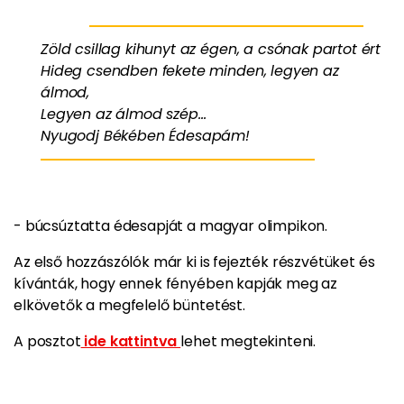
Zöld csillag kihunyt az égen, a csónak partot ért
Hideg csendben fekete minden, legyen az
álmod,
Legyen az álmod szép…
Nyugodj Békében Édesapám!
- búcsúztatta édesapját a magyar olimpikon.
Az első hozzászólók már ki is fejezték részvétüket és
kívánták, hogy ennek fényében kapják meg az
elkövetők a megfelelő büntetést.
A posztot
ide kattintva
lehet megtekinteni.