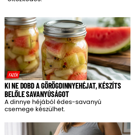
FAZÉK
KI NE DOBD A GÖRÖGDINNYEHÉJAT, KÉSZÍTS
BELŐLE SAVANYÚSÁGOT
A dinnye héjából édes-savanyú
csemege készülhet.