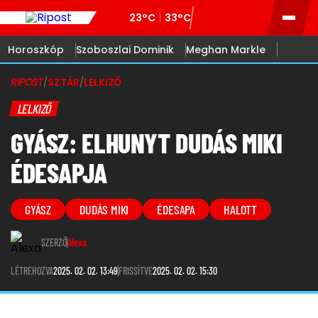
23°C
33°C
Horoszkóp
Szoboszlai Dominik
Meghan Markle
RIPOST
/
SZTÁR
/
LELKIZŐ
LELKIZŐ
GYÁSZ: ELHUNYT DUDÁS MIKI
ÉDESAPJA
GYÁSZ
DUDÁS MIKI
ÉDESAPA
HALOTT
SZERZŐ
Alexa
LÉTREHOZVA
2025. 02. 02. 13:49
FRISSÍTVE
2025. 02. 02. 15:30