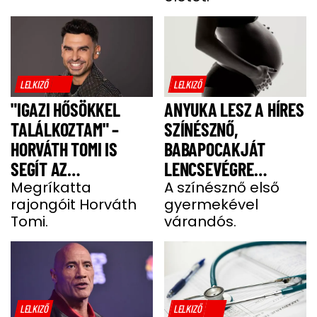
LELKIZŐ
LELKIZŐ
"IGAZI HŐSÖKKEL
ANYUKA LESZ A HÍRES
TALÁLKOZTAM" –
SZÍNÉSZNŐ,
HORVÁTH TOMI IS
BABAPOCAKJÁT
SEGÍT AZ
LENCSEVÉGRE
IZOMSORVADÁSOS
Megríkatta
KAPTÁK
A színésznő első
rajongóit Horváth
gyermekével
ALEXNEK
Tomi.
várandós.
LELKIZŐ
LELKIZŐ