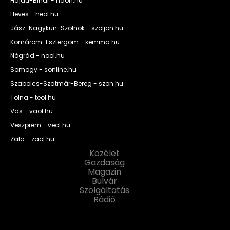
Hajdú-Bihar - haon.hu
Heves - heol.hu
Jász-Nagykun-Szolnok - szoljon.hu
Komárom-Esztergom - kemma.hu
Nógrád - nool.hu
Somogy - sonline.hu
Szabolcs-Szatmár-Bereg - szon.hu
Tolna - teol.hu
Vas - vaol.hu
Veszprém - veol.hu
Zala - zaol.hu
Közélet
Gazdaság
Magazin
Bulvár
Szolgáltatás
Rádió