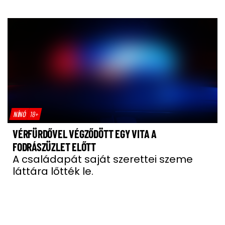
NÍNÓ
18+
VÉRFÜRDŐVEL VÉGZŐDÖTT EGY VITA A
FODRÁSZÜZLET ELŐTT
A családapát saját szerettei szeme
láttára lőtték le.