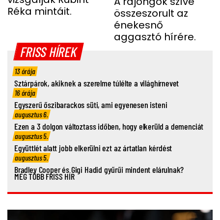
TELJESEN ÖSSZETÖRT
A rajongók szíve
Réka mintáit.
összeszorult az
MISS MOOD
énekesnő
aggasztó hírére.
FRISS HÍREK
13 órája
Sztárpárok, akiknek a szerelme túlélte a világhírnevet
16 órája
Egyszerű őszibarackos süti, ami egyenesen isteni
augusztus 6.
Ezen a 3 dolgon változtass időben, hogy elkerüld a demenciát
augusztus 5.
Együttlét alatt jobb elkerülni ezt az ártatlan kérdést
augusztus 5.
Bradley Cooper és Gigi Hadid gyűrűi mindent elárulnak?
MÉG TÖBB FRISS HÍR