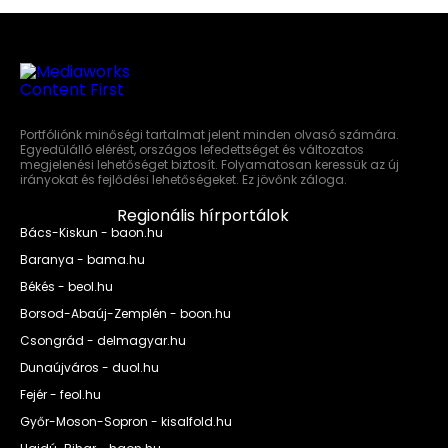
Portfóliónk minőségi tartalmat jelent minden olvasó számára.
Egyedülálló elérést, országos lefedettséget és változatos
megjelenési lehetőséget biztosít. Folyamatosan keressük az új
irányokat és fejlődési lehetőségeket. Ez jövőnk záloga.
Regionális hírportálok
Bács-Kiskun - baon.hu
Baranya - bama.hu
Békés - beol.hu
Borsod-Abaúj-Zemplén - boon.hu
Csongrád - delmagyar.hu
Dunaújváros - duol.hu
Fejér - feol.hu
Győr-Moson-Sopron - kisalfold.hu