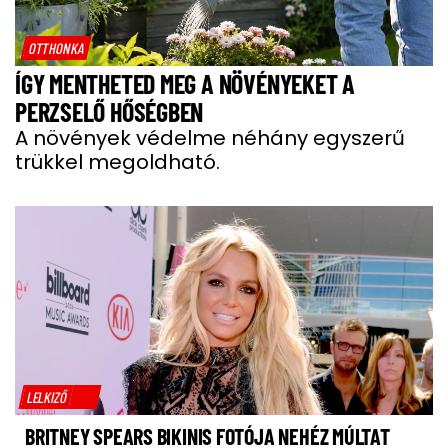
OTTHONKA
ÍGY MENTHETED MEG A NÖVÉNYEKET A
PERZSELŐ HŐSÉGBEN
A növények védelme néhány egyszerű
trükkel megoldható.
LELKIZŐ
BRITNEY SPEARS BIKINIS FOTÓJA NEHÉZ MÚLTAT