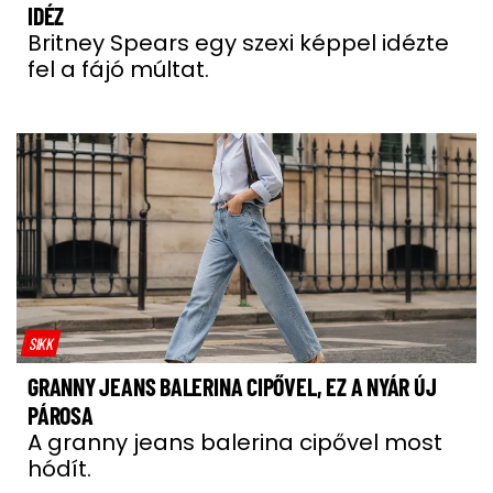
IDÉZ
Britney Spears egy szexi képpel idézte
fel a fájó múltat.
SIKK
GRANNY JEANS BALERINA CIPŐVEL, EZ A NYÁR ÚJ
PÁROSA
A granny jeans balerina cipővel most
hódít.