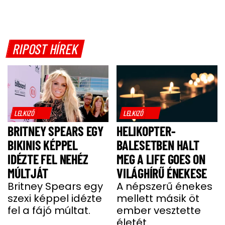
RIPOST HÍREK
LELKIZŐ
LELKIZŐ
BRITNEY SPEARS EGY
HELIKOPTER-
BIKINIS KÉPPEL
BALESETBEN HALT
IDÉZTE FEL NEHÉZ
MEG A LIFE GOES ON
MÚLTJÁT
VILÁGHÍRŰ ÉNEKESE
Britney Spears egy
A népszerű énekes
szexi képpel idézte
mellett másik öt
fel a fájó múltat.
ember vesztette
életét.