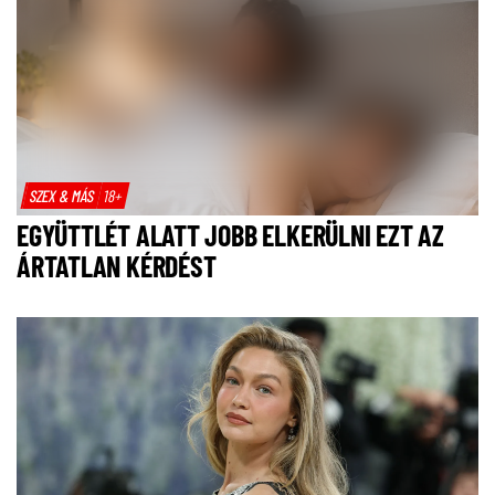
SZEX & MÁS
18+
EGYÜTTLÉT ALATT JOBB ELKERÜLNI EZT AZ
ÁRTATLAN KÉRDÉST