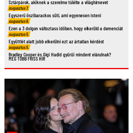
Sztárpárok, akiknek a szerelme túlélte a világhírnevet
augusztus 7.
Egyszerű őszibarackos süti, ami egyenesen isteni
augusztus 6.
Ezen a 3 dolgon változtass időben, hogy elkerüld a demenciát
augusztus 5.
Együttlét alatt jobb elkerülni ezt az ártatlan kérdést
augusztus 5.
Bradley Cooper és Gigi Hadid gyűrűi mindent elárulnak?
MÉG TÖBB FRISS HÍR