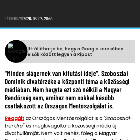
LÉTREHOZVA
2026. 06. 02. 20:59
Itt állíthatja be, hogy a Google keresőben
elsők között legyen a Ripost
"Minden slágernek van kifutási ideje". Szoboszlai
Dominik divatérzéke a központi téma a közösségi
médiában. Nem hagyta ezt szó nélkül a Magyar
Rendőrség sem, amihez nem sokkal később
csatlakozott az Országos Mentőszolgálat is.
Reagált
az Országos Mentőszolgálat is a "
Szoboszlai-
trendre"
és meglovagolta a közösségi média új
divathullámját. Nem volt nehéz, főleg a Magyar