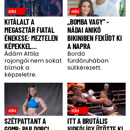
HŰHA
HŰHA
KITÁLALT A
„BOMBA VAGY” -
MEGASZTÁR FIATAL
NÁDAI ANIKÓ
ÉNEKESE: MEZTELEN
BIKINIBEN FEKÜDT KI
KÉPEKKEL
A NAPRA
HALMOZZÁK EL A
Ádám Attila
Bordó
rajongói nem sokat
fürdőruhában
RAJONGÓI
bíznak a
sütkérezett.
képzeletre.
HŰHA
HŰHA
SZÉTPATTANT A
ITT A BRUTÁLIS
GOMB: PAP DORCI
VIDEÓ! ÍGY ÜTÖTTE KI