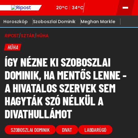
20°C
34°C
Horoszkóp
Szoboszlai Dominik
Meghan Markle
RIPOST
/
SZTÁR
/
HŰHA
HŰHA
ÍGY NÉZNE KI SZOBOSZLAI
DOMINIK, HA MENTŐS LENNE -
A HIVATALOS SZERVEK SEM
HAGYTÁK SZÓ NÉLKÜL A
DIVATHULLÁMOT
SZOBOSZLAI DOMINIK
DIVAT
LABDARÚGÓ