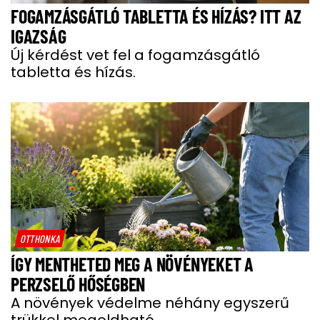
FOGAMZÁSGÁTLÓ TABLETTA ÉS HÍZÁS? ITT AZ
IGAZSÁG
Új kérdést vet fel a fogamzásgátló
tabletta és hízás.
OTTHONKA
ÍGY MENTHETED MEG A NÖVÉNYEKET A
PERZSELŐ HŐSÉGBEN
A növények védelme néhány egyszerű