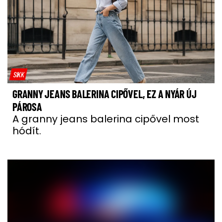
SIKK
GRANNY JEANS BALERINA CIPŐVEL, EZ A NYÁR ÚJ
PÁROSA
A granny jeans balerina cipővel most
hódít.