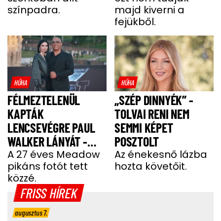
színpadra.
majd kiverni a
fejükből.
HŰHA
HŰHA
FÉLMEZTELENÜL
„SZÉP DINNYÉK” -
KAPTÁK
TOLVAI RENI NEM
LENCSEVÉGRE PAUL
SEMMI KÉPET
WALKER LÁNYÁT -
POSZTOLT
FOTÓ
A 27 éves Meadow
Az énekesnő lázba
pikáns fotót tett
hozta követőit.
közzé.
FRISS HÍREK
augusztus 7.