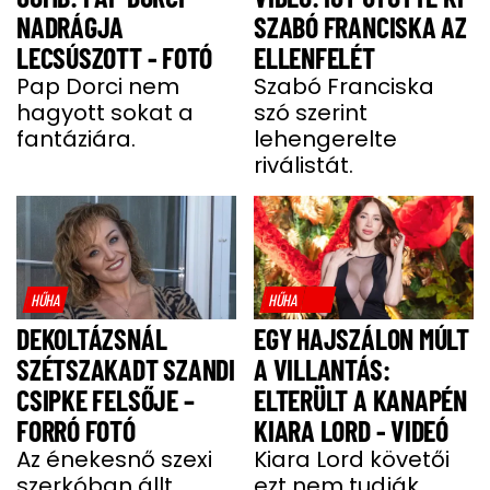
NADRÁGJA
SZABÓ FRANCISKA AZ
LECSÚSZOTT - FOTÓ
ELLENFELÉT
Pap Dorci nem
Szabó Franciska
hagyott sokat a
szó szerint
fantáziára.
lehengerelte
riválistát.
HŰHA
HŰHA
DEKOLTÁZSNÁL
EGY HAJSZÁLON MÚLT
SZÉTSZAKADT SZANDI
A VILLANTÁS:
CSIPKE FELSŐJE –
ELTERÜLT A KANAPÉN
FORRÓ FOTÓ
KIARA LORD - VIDEÓ
Az énekesnő szexi
Kiara Lord követői
szerkóban állt
ezt nem tudják