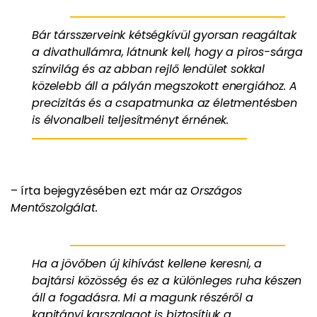
Bár társszerveink kétségkívül gyorsan reagáltak
a divathullámra, látnunk kell, hogy a piros-sárga
színvilág és az abban rejlő lendület sokkal
közelebb áll a pályán megszokott energiához. A
precizitás és a csapatmunka az életmentésben
is élvonalbeli teljesítményt érnének.
– írta bejegyzésében ezt már az
Országos
Mentőszolgálat.
Ha a jövőben új kihívást kellene keresni, a
bajtársi közösség és ez a különleges ruha készen
áll a fogadásra. Mi a magunk részéről a
kapitányi karszalagot is biztosítjuk a