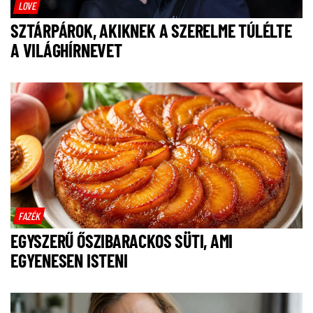
LOVE
SZTÁRPÁROK, AKIKNEK A SZERELME TÚLÉLTE
A VILÁGHÍRNEVET
FAZÉK
EGYSZERŰ ŐSZIBARACKOS SÜTI, AMI
EGYENESEN ISTENI