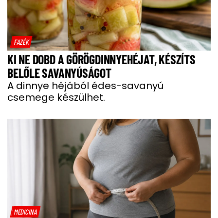
FAZÉK
KI NE DOBD A GÖRÖGDINNYEHÉJAT, KÉSZÍTS
BELŐLE SAVANYÚSÁGOT
A dinnye héjából édes-savanyú
csemege készülhet.
MEDICINA