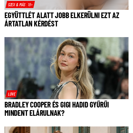
SZEX & MÁS
18+
EGYÜTTLÉT ALATT JOBB ELKERÜLNI EZT AZ
ÁRTATLAN KÉRDÉST
LOVE
BRADLEY COOPER ÉS GIGI HADID GYŰRŰI
MINDENT ELÁRULNAK?