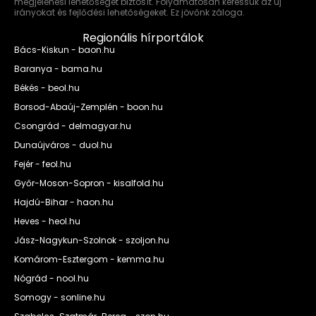
megjelenési lehetőséget biztosít. Folyamatosan keressük az új
irányokat és fejlődési lehetőségeket. Ez jövőnk záloga.
Regionális hírportálok
Bács-Kiskun - baon.hu
Baranya - bama.hu
Békés - beol.hu
Borsod-Abaúj-Zemplén - boon.hu
Csongrád - delmagyar.hu
Dunaújváros - duol.hu
Fejér - feol.hu
Győr-Moson-Sopron - kisalfold.hu
Hajdú-Bihar - haon.hu
Heves - heol.hu
Jász-Nagykun-Szolnok - szoljon.hu
Komárom-Esztergom - kemma.hu
Nógrád - nool.hu
Somogy - sonline.hu