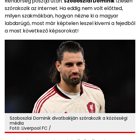
Rendőrség posztja után.
Szoboszlai Dominik
ízlésén
szórakozik az internet. Ha eddig nem volt előtted,
milyen szakmákban, hogyan nézne ki a magyar
labdarúgó, most már képtelen leszel kiverni a fejedből
a most következő képsorokat!
Szoboszlai Dominik divatbakiján szórakozik a közösségi
média
Fotó: Liverpool FC /