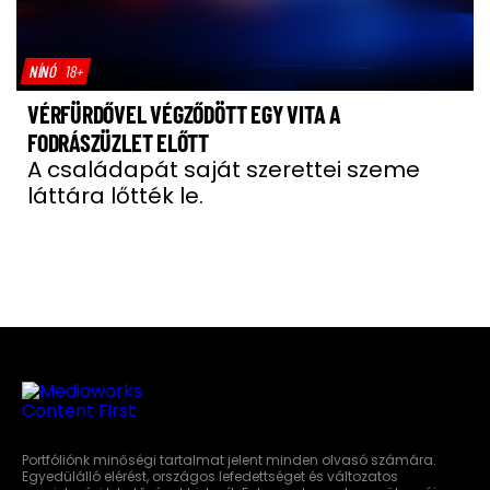
NÍNÓ
18+
VÉRFÜRDŐVEL VÉGZŐDÖTT EGY VITA A
FODRÁSZÜZLET ELŐTT
A családapát saját szerettei szeme
láttára lőtték le.
Portfóliónk minőségi tartalmat jelent minden olvasó számára.
Egyedülálló elérést, országos lefedettséget és változatos