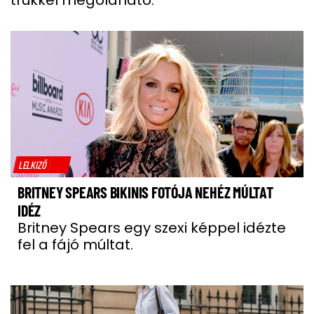
trükkel megoldható.
LELKIZŐ
BRITNEY SPEARS BIKINIS FOTÓJA NEHÉZ MÚLTAT
IDÉZ
Britney Spears egy szexi képpel idézte
fel a fájó múltat.