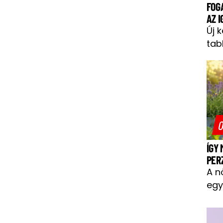
FOG
AZ 
Új 
tab
O
ÍGY
PER
A n
egy