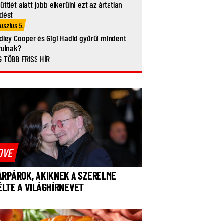
üttlét alatt jobb elkerülni ezt az ártatlan
dést
usztus 5.
dley Cooper és Gigi Hadid gyűrűi mindent
rulnak?
 TÖBB FRISS HÍR
OVE
ÁRPÁROK, AKIKNEK A SZERELME
ÉLTE A VILÁGHÍRNEVET