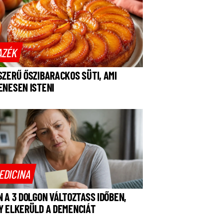
AZÉK
SZERŰ ŐSZIBARACKOS SÜTI, AMI
ENESEN ISTENI
EDICINA
N A 3 DOLGON VÁLTOZTASS IDŐBEN,
Y ELKERÜLD A DEMENCIÁT