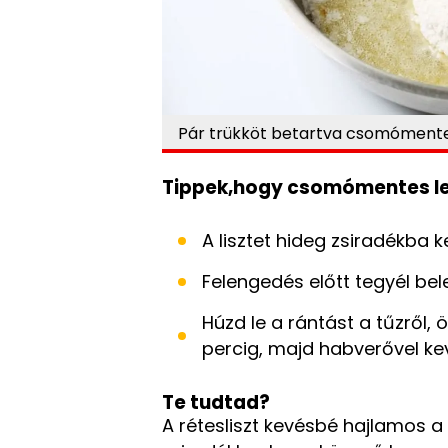
Pár trükköt betartva csomómente
Tippek,hogy csomómentes le
A lisztet hideg zsiradékba k
Felengedés előtt tegyél bel
Húzd le a rántást a tűzről, ö
percig, majd habverővel ke
Te tudtad?
A rétesliszt kevésbé hajlamos 