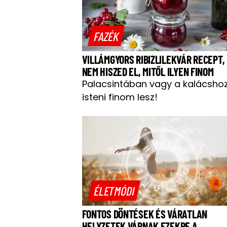
FAZÉK
VILLÁMGYORS RIBIZLILEKVÁR RECEPT,
NEM HISZED EL, MITŐL ILYEN FINOM
Palacsintában vagy a kalácsho
isteni finom lesz!
ÉLETMÓDI
FONTOS DÖNTÉSEK ÉS VÁRATLAN
HELYZETEK VÁRNAK EZEKRE A