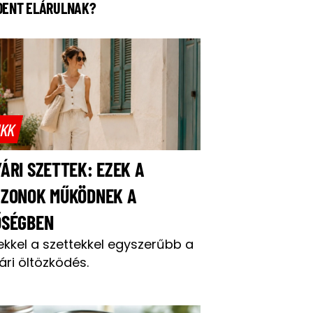
DENT ELÁRULNAK?
IKK
ÁRI SZETTEK: EZEK A
AZONOK MŰKÖDNEK A
ŐSÉGBEN
ekkel a szettekkel egyszerűbb a
ári öltözködés.