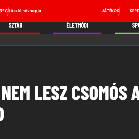
3°C
László névnapja
JÁTÉKOK
KERE
SZTÁR
ÉLETMÓDI
SP
 NEM LESZ CSOMÓS A
D