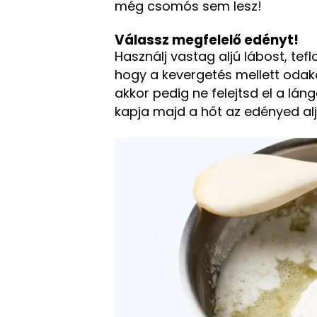
még csomós sem lesz!
Válassz megfelelő edényt!
Használj vastag aljú lábost, tef
hogy a kevergetés mellett odak
akkor pedig ne felejtsd el a lán
kapja majd a hőt az edényed alj