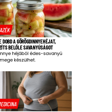
AZÉK
NE DOBD A GÖRÖGDINNYEHÉJAT,
ZÍTS BELŐLE SAVANYÚSÁGOT
innye héjából édes-savanyú
mege készülhet.
EDICINA