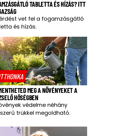
AMZÁSGÁTLÓ TABLETTA ÉS HÍZÁS? ITT
IGAZSÁG
kérdést vet fel a fogamzásgátló
letta és hízás.
TTHONKA
 MENTHETED MEG A NÖVÉNYEKET A
ZSELŐ HŐSÉGBEN
övények védelme néhány
szerű trükkel megoldható.