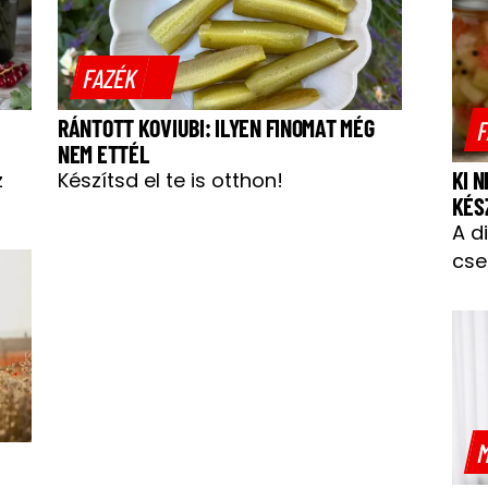
FAZÉK
RÁNTOTT KOVIUBI: ILYEN FINOMAT MÉG
F
NEM ETTÉL
KI 
z
Készítsd el te is otthon!
KÉS
A d
cse
M