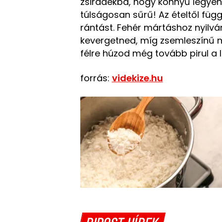
zsiradékba, hogy könnyű legyen 
túlságosan sűrű! Az ételtől füg
rántást. Fehér mártáshoz nyilv
kevergetned, míg zsemleszínű n
félre húzod még tovább pirul a li
forrás:
videkize.hu