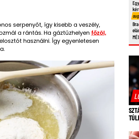
Egy
kér
aug
Bra
lonos serpenyőt, így kisebb a veszély,
elá
ozmál a rántás. Ha gáztűzhelyen
főzöl,
MÉG
gelosztót használni. Így egyenletesen
a.
L
SZT
TÚL