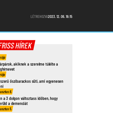
LÉTREHOZVA
2023. 12. 06. 16:15
FRISS HÍREK
órája
árpárok, akiknek a szerelme túlélte a
ághírnevet
rája
szerű őszibarackos süti, ami egyenesen
eni
usztus 6.
n a 3 dolgon változtass időben, hogy
erüld a demenciát
usztus 5.