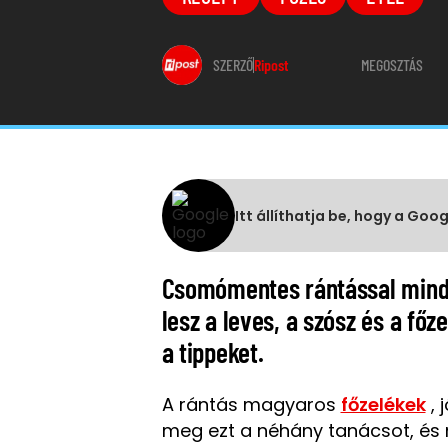
SZERZŐ
Ripost
MEGOSZTÁS
Itt állíthatja be, hogy a Goo
Csomómentes rántással minde
lesz a leves, a szósz és a főz
a tippeket.
A rántás magyaros
főzelékek
, 
meg ezt a néhány tanácsot, és