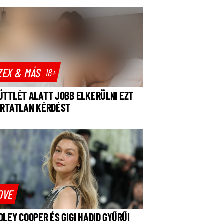
ZEX & MÁS
18+
ÜTTLÉT ALATT JOBB ELKERÜLNI EZT
ÁRTATLAN KÉRDÉST
OVE
DLEY COOPER ÉS GIGI HADID GYŰRŰI