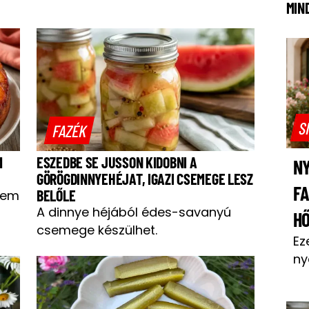
MIN
S
FAZÉK
M
ESZEDBE SE JUSSON KIDOBNI A
NY
GÖRÖGDINNYEHÉJAT, IGAZI CSEMEGE LESZ
F
BELŐLE
sem
A dinnye héjából édes-savanyú
H
csemege készülhet.
Ez
ny