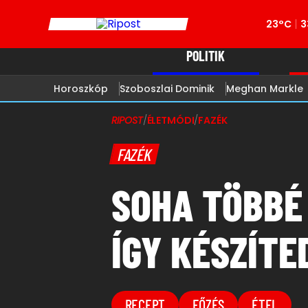
23°C
3
POLITIK
Horoszkóp
Szoboszlai Dominik
Meghan Markle
RIPOST
/
ÉLETMÓDI
/
FAZÉK
FAZÉK
SOHA TÖBBÉ
ÍGY KÉSZÍTE
RECEPT
FŐZÉS
ÉTEL