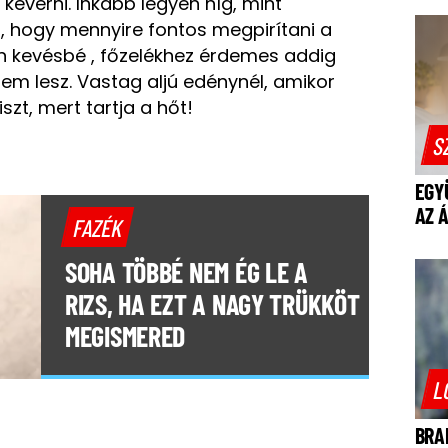
keverni. Inkább legyen híg, mint
g, hogy mennyire fontos megpirítani a
án kevésbé , főzelékhez érdemes addig
em lesz. Vastag aljú edénynél, amikor
szt, mert tartja a hőt!
S
EGY
AZ 
FAZÉK
SOHA TÖBBÉ NEM ÉG LE A
RIZS, HA EZT A NAGY TRÜKKÖT
MEGISMERED
L
BRA