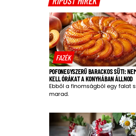
RIPOST HÍREK
FAZÉK
POFONEGYSZERŰ BARACKOS SÜTI: NE
KELL ÓRÁKAT A KONYHÁBAN ÁLLNOD
Ebből a finomságból egy falat 
marad.