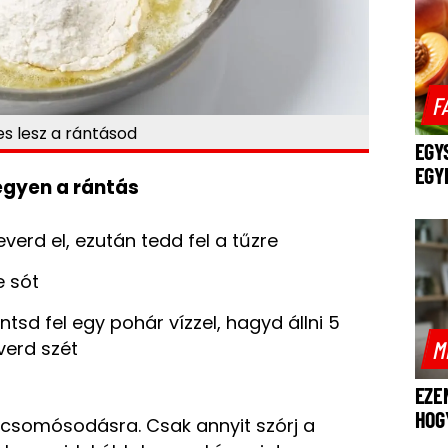
F
s lesz a rántásod
EGY
EGY
gyen a rántás
everd el, ezután tedd fel a tűzre
e sót
ntsd fel egy pohár vízzel, hagyd állni 5
M
verd szét
EZE
HOG
a csomósodásra. Csak annyit szórj a