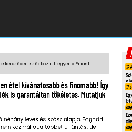
gle keresőben elsők között legyen a Ripost
13 
Szt
vil
n étel kívánatosabb és finomabb! Így
17 ó
elék is garantáltan tökéletes. Mutatjuk
Egy
ist
aug
Eze
jó néhány leves és szósz alapja. Fogadd
elk
 nem kozmál oda többet a rántás, de
aug